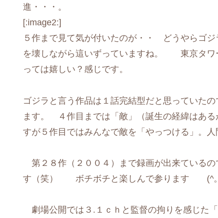
進・・・。
[:image2:]
５作まで見て気が付いたのが・・ どうやらゴジ
を壊しながら這いずっていますね。 東京タワ
っては嬉しい？感じです。
ゴジラと言う作品は１話完結型だと思っていたの
ます。 ４作目までは「敵」（誕生の経緯はある
すが５作目ではみんなで敵を「やっつける」。人
第２８作（２００４）まで録画が出来ているの
す（笑） ボチボチと楽しんで参ります (^。^)
劇場公開では３.１ｃｈと監督の拘りを感じた「