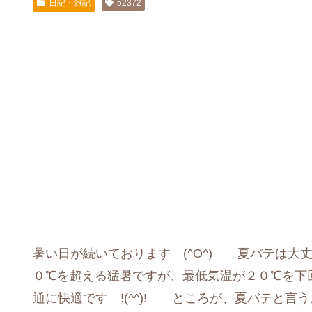
日記・雑記
52372
暑い日が続いております (^O^) 夏バテは
０℃を超える猛暑ですが、最低気温が２０℃を下
通に快適です !(^^)! ところが、夏バテと