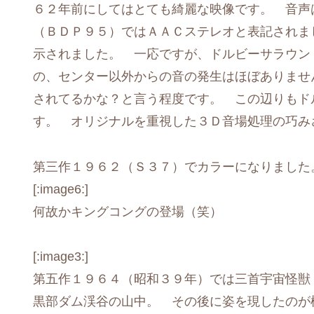
６２年前にしてはとても綺麗な映像です。 音声
（ＢＤＰ９５）ではＡＡＣステレオと表記されま
示されました。 一応ですが、ドルビーサラウンド
の、センター以外からの音の発生はほぼありませ
されてるかな？と言う程度です。 この辺りもド
す。 オリジナルを重視した３Ｄ音場処理の巧み
第三作１９６２（Ｓ３７）でカラーになりました
[:image6:]
何故かキングコングの登場（笑）
[:image3:]
第五作１９６４（昭和３９年）では三首宇宙怪獣
黒部ダム渓谷の山中。 その後に姿を現したのが