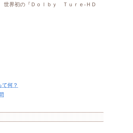
世界初の『Ｄｏｌｂｙ Ｔｕｒｅ-ＨＤ
って何？
問