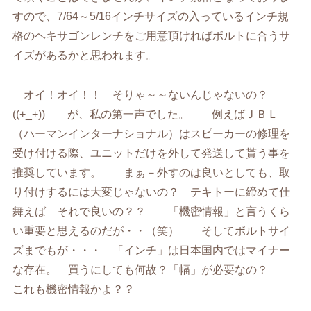
すので、7/64～5/16インチサイズの入っているインチ規
格のヘキサゴンレンチをご用意頂ければボルトに合うサ
イズがあるかと思われます。
オイ！オイ！！ そりゃ～～ないんじゃないの？
((+_+)) が、私の第一声でした。 例えばＪＢＬ
（ハーマンインターナショナル）はスピーカーの修理を
受け付ける際、ユニットだけを外して発送して貰う事を
推奨しています。 まぁ－外すのは良いとしても、取
り付けするには大変じゃないの？ テキトーに締めて仕
舞えば それで良いの？？ 「機密情報」と言うくら
い重要と思えるのだが・・（笑） そしてボルトサイ
ズまでもが・・・ 「インチ」は日本国内ではマイナー
な存在。 買うにしても何故？「幅」が必要なの？
これも機密情報かよ？？