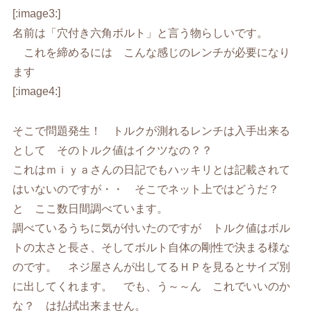
[:image3:]
名前は「穴付き六角ボルト」と言う物らしいです。
これを締めるには こんな感じのレンチが必要になり
ます
[:image4:]
そこで問題発生！ トルクが測れるレンチは入手出来る
として そのトルク値はイクツなの？？
これはｍｉｙａさんの日記でもハッキリとは記載されて
はいないのですが・・ そこでネット上ではどうだ？
と ここ数日間調べています。
調べているうちに気が付いたのですが トルク値はボル
トの太さと長さ、そしてボルト自体の剛性で決まる様な
のです。 ネジ屋さんが出してるＨＰを見るとサイズ別
に出してくれます。 でも、う～～ん これでいいのか
な？ は払拭出来ません。