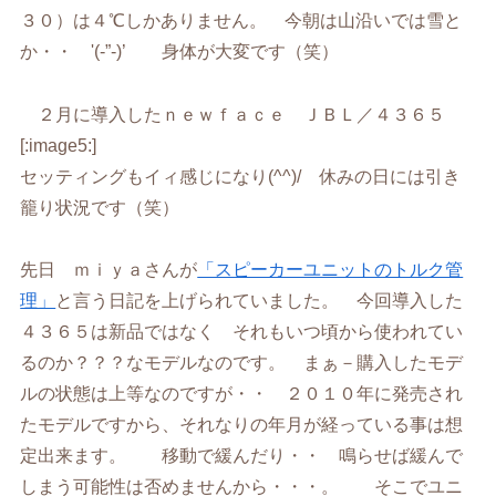
３０）は４℃しかありません。 今朝は山沿いでは雪と
か・・ '(-”-)’ 身体が大変です（笑）
２月に導入したｎｅｗｆａｃｅ ＪＢＬ／４３６５
[:image5:]
セッティングもイィ感じになり(^^)/ 休みの日には引き
籠り状況です（笑）
先日 ｍｉｙａさんが
「スピーカーユニットのトルク管
理」
と言う日記を上げられていました。 今回導入した
４３６５は新品ではなく それもいつ頃から使われてい
るのか？？？なモデルなのです。 まぁ－購入したモデ
ルの状態は上等なのですが・・ ２０１０年に発売され
たモデルですから、それなりの年月が経っている事は想
定出来ます。 移動で緩んだり・・ 鳴らせば緩んで
しまう可能性は否めませんから・・・。 そこでユニ