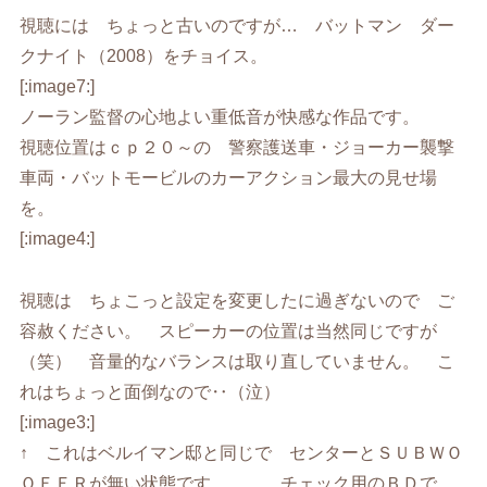
視聴には ちょっと古いのですが… バットマン ダー
クナイト（2008）をチョイス。
[:image7:]
ノーラン監督の心地よい重低音が快感な作品です。
視聴位置はｃｐ２０～の 警察護送車・ジョーカー襲撃
車両・バットモービルのカーアクション最大の見せ場
を。
[:image4:]
視聴は ちょこっと設定を変更したに過ぎないので ご
容赦ください。 スピーカーの位置は当然同じですが
（笑） 音量的なバランスは取り直していません。 こ
れはちょっと面倒なので‥（泣）
[:image3:]
↑ これはベルイマン邸と同じで センターとＳＵＢＷＯ
ＯＦＥＲが無い状態です。 チェック用のＢＤで