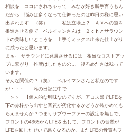
相談を ココにされちゃって みなが好き勝手言うもん
だから 悩みは多くなって仕舞ったのは昨日の様に思い
出されます （笑） 私は立場上？ ＡＶへの道を
推進させる側で ベルイマンさんは ２ｃｈとサラウン
ドの美味しいところを 上手くミックス出来た仕上がり
に成ったと思います。
まぁ- サラウンドに発展させるには 相当なコストアッ
プに繋がり 推奨はしたものの… 後ろめたさは残って
います。
そんな関係の？（笑） ベルイマンさんと私なのです
が・・・ 私の日記に中で
＞＞ 【個人的な興味なのですが、アコス邸でLFEを
下の赤枠から出すと音質が劣化するかどうか確かめても
らえませんか？つまりサブウーファーの設定を無しで、
フロントの4365からLFEを出して、フロントの音質が
LFEを回したせいで悪くなるのか、またLFEの音質もフ