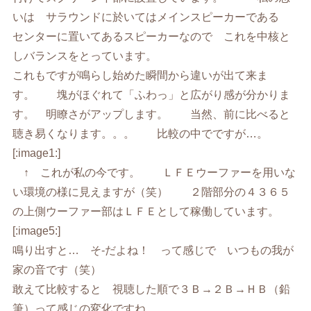
いは サラウンドに於いてはメインスピーカーである
センターに置いてあるスピーカーなので これを中核と
しバランスをとっています。
これもですが鳴らし始めた瞬間から違いが出て来ま
す。 塊がほぐれて「ふわっ」と広がり感が分かりま
す。 明瞭さがアップします。 当然、前に比べると
聴き易くなります。。。 比較の中でですが…。
[:image1:]
↑ これが私の今です。 ＬＦＥウーファーを用いな
い環境の様に見えますが（笑） ２階部分の４３６５
の上側ウーファー部はＬＦＥとして稼働しています。
[:image5:]
鳴り出すと… そ-だよね！ って感じで いつもの我が
家の音です（笑）
敢えて比較すると 視聴した順で３Ｂ→２Ｂ→ＨＢ（鉛
筆）って感じの変化ですね。