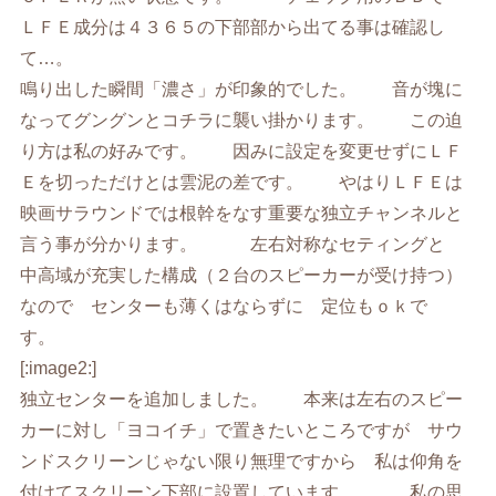
ＬＦＥ成分は４３６５の下部部から出てる事は確認し
て…。
鳴り出した瞬間「濃さ」が印象的でした。 音が塊に
なってグングンとコチラに襲い掛かります。 この迫
り方は私の好みです。 因みに設定を変更せずにＬＦ
Ｅを切っただけとは雲泥の差です。 やはりＬＦＥは
映画サラウンドでは根幹をなす重要な独立チャンネルと
言う事が分かります。 左右対称なセティングと
中高域が充実した構成（２台のスピーカーが受け持つ）
なので センターも薄くはならずに 定位もｏｋで
す。
[:image2:]
独立センターを追加しました。 本来は左右のスピー
カーに対し「ヨコイチ」で置きたいところですが サウ
ンドスクリーンじゃない限り無理ですから 私は仰角を
付けてスクリーン下部に設置しています。 私の思