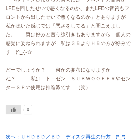
LFEを回したせいで悪くなるのか、またLFEの音質もフ
ロントから出したせいで悪くなるのか」とありますが
私が聴いた感じでは「悪さをしてる」と聞こえまし
た。 質は好みと言う線引きもありますから 個人の
感覚に委ねられますが 私は３ＢよりＨＢの方が好みで
す (^_-)-☆
どーでしょうか？ 何かの参考になりますか
ね？ 私は ト－ゼン ＳＵＢＷＯＯＦＥＲやセン
ターＳＰの使用は推進派です （笑）
0
次へ：ＵＨＤＢＤ／ＢＤ ディスク再生の行方 (*_*)