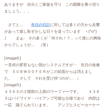
ありますが 自分とご家族を守り この困難を乗り切り
ましょう。。。
さてと…
先日の日記
に対しては多くの方から反響
があって嬉し恥ずかしな日々を送っています ヽ(^o^)
丿 まぁ- その多くが「何それ！？」って感じの興味
からでしょうが… （笑）
[:image6:]
一見何の変哲もない我がシステムですが‥ 先日の改修
で ＳＵＢＷＯＯＦＥＲがこの絵面からは消えまし
た。 そして それを受け持つのが… ↓
[:image5:]
４３６５の２階部の上部のウーファーです。 ４３６
５はバイワイヤ・バイアンプ可能な仕様であり 内部は
一応 隔てられています。 アンプとスピーカーケー