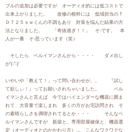
ブルの追加は必要ですが オーディオ的には低コストで
出来上がりました。 改修の根幹には 低域担当のＴ
Ｄ７２５ｓｗくんの不調もあり 対策を悩んだ結果の方
法となりました。 「奇抜過ぎ！！」 そ-です。 本
人が一番 そ-思っています（笑）
そしたら ベルイマンさんから・・・・ ダメ出し
が'(-”-)’
いやいや「教えて！」って問い合わせが。。 『試し
て欲しぃ！』ってお願いされちゃいました。 ベル
イマンさんと言えば 今ではハイエンダーな機器に囲ま
れて 大音量で楽しまれ 多くの方がお宅訪問され そ
の素晴らしさを満喫されてるとか・・・ そんなベ
ルイマンさんですが 新築と、専用部屋確保と、機器選
定（オーディオとのかかわり方）… こんなワクワクな