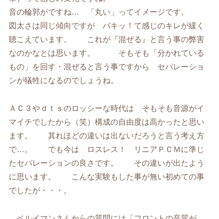
音の輪郭がですね… 「丸い」ってイメージです。
図太さは同じ傾向ですが バキッ！て感じのキレが緩く
聴こえています。 これが『混ぜる』と言う事の弊害
なのかなとは思います。 そもそも「分かれている
もの」を回す・混ぜると言う事ですから セパレーショ
ンが犠牲になるのでしょうね。
ＡＣ３やｄｔｓのロッシーな時代は そもそも音源がイ
マイチでしたから（笑）構成の自由度は高かったと思い
ます。 其れほどの違いは出ないだろうと言う考え方
で…。 でも今は ロスレス！ リニアＰＣＭに準じ
たセパレーションの良さです。 その違いが出たよう
に思います。 こんな実験もした事が無い初めての事
でしたが・・・。
ベルイマンさんからの質問には「フロントの音質が