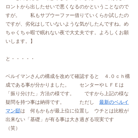
ロントから出したせいで悪くなるのかということなので
すが。 私もサブウーファー借りていくらか試したの
ですが、劣化はしていないような気がしたんですね。め
ちゃくちゃ暇で眠れない夜で大丈夫です。よろしくお願
いします。】
と・・・・・
ベルイマンさんの構成を改めて確認すると ４.０ｃｈ構
成である事が分かりました。 センターやＬＦＥは
「振り分けた」方法の様です。 ですから上記の様な
疑問を持つ事は納得です。 ただし
最新のベルイ
マン邸
は 何もかもが最上位に位置し ウチとは比較が
出来ない「基礎」が有る事は大き過ぎる現実です
（笑）