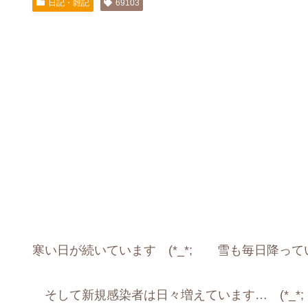
日記・雑記
69103
寒い日が続いています (*_*; 雪も毎日降っていま
そして新規感染者は日々増えています… (*_