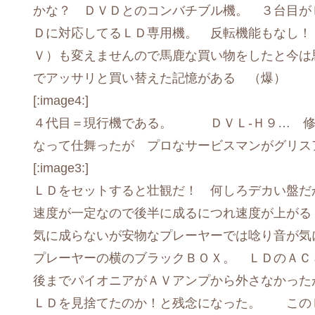
かな？ ＤＶＤとのコンバチブル機。 ３台目が
Ｄに対応してるＬＤ専用機。 反転機能もなし！
Ｖ）も変えませんので馬鹿な買い物をしたと今
でアッサリと買い替えた記憶がある （爆）
[:image4:]
４代目＝現行機である。 ＤＶＬ-Ｈ９… 修
なって仕舞ったが プロなサービスマンがグリス
[:image3:]
ＬＤをセットすると壮観だ！ 何しろデカい盤だ
速度が一定なので後半に成るにつれ速度が上がる
気に成らないが安物なプレーヤーでは唸り音が気
プレーヤーの横のブラックＢＯＸ。 ＬＤのＡＣ
後までパイオニアがＡＶアンプから外さなかった
ＬＤを見捨てたのか！と残念になった。 このＢ