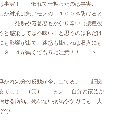
のは事実！ 慣れて仕舞ったのは事実…
しか対策は無いモノの １００％防げると
ィ。 発熱や倦怠感もかなり辛い（接種後
うと感染しては不味い！と思うのは私だけ
にも影響が出て 迷惑も掛ければ収入にも
 ３．４が無くても５に注意！！！ ヽ
浮かれ気分の反動が今、出てる。 証拠
るでしょ！（笑） まぁ- 自分と家族が
治せる病気、死なない病気やケガでも 大
^)/