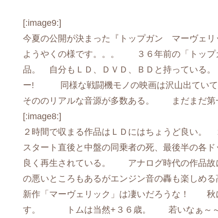
[:image9:]
今夏の公開が決まった『トップガン マーヴェリ
ようやくの様です。。。 ３６年前の「トップ
品。 自分もＬＤ、ＤＶＤ、ＢＤと持っている。 何故
ー! 同様な戦闘機モノの映画は沢山出ていて
そののリアルな音源が多数ある。 まだまだ第
[:image8:]
２時間で収まる作品はＬＤにはちょうど良い。 
スタート直後と中盤の同乗者の死、最後半の各ド
良く再生されている。 アナログ時代の作品故
の悪いところもあるがエンジン音の轟も楽し
新作「マーヴェリック」は凄いだろうな！ 秋
す。 トムは当然+３６歳。 若いなぁ～～