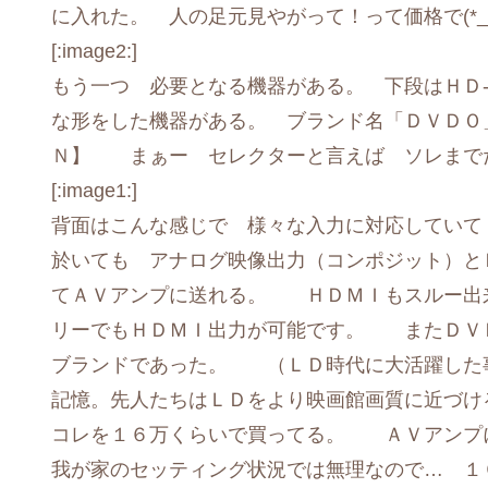
に入れた。 人の足元見やがって！って価格で(*_
[:image2:]
もう一つ 必要となる機器がある。 下段はＨＤ
な形をした機器がある。 ブランド名「ＤＶＤＯ
Ｎ】 まぁー セレクターと言えば ソレまで
[:image1:]
背面はこんな感じで 様々な入力に対応してい
於いても アナログ映像出力（コンポジット）と
てＡＶアンプに送れる。 ＨＤＭＩもスルー出
リーでもＨＤＭＩ出力が可能です。 またＤＶ
ブランドであった。 （ＬＤ時代に大活躍した
記憶。先人たちはＬＤをより映画館画質に近づ
コレを１６万くらいで買ってる。 ＡＶアンプ
我が家のセッティング状況では無理なので… １