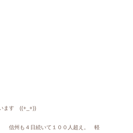
す ((+_+))
*; 信州も４日続いて１００人超え。 軽