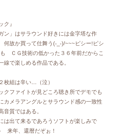
ック』
ガン」はサラウンド好きには金字塔な作
か買って仕舞う(-_-)/~~~ピシー!ピシ
も ＣＧ技術の低かった３６年前だからこ
一線で楽しめる作品である。
２枚組は辛い…（泣）
ックファイトが見どころ聴き所でデモでも
にカメラアングルとサラウンド感の一致性
める高音質ではある。
には出て来るであろうソフトが楽しみで
 来年、還暦だぞぉ！