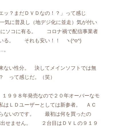
ッ？まだＤＶＤなの！？」って感じ
が一気に普及し（地デジ化に並走）気が付い
通にソコに有る。 コロナ禍で配信事業者
る。 それも安い！！ ヽ(^o^)
…。
来ない性分。 決してメインソフトでは無
？ って感じだ。（笑）
。 １９９８年発売なので２０年オーバーなモ
私はＬＤユーザーとしては新参者。 ＡＣ
知らないのです。 最初は何を買ったの
が思い出せません。 ２台目はＤＶＬの９１９