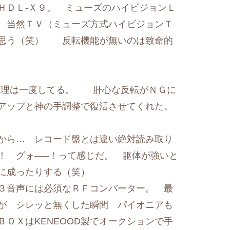
ＨＤＬ-Ｘ９。 ミューズのハイビジョンＬ
 当然ＴＶ（ミューズ方式ハイビジョンＴ
は思う（笑） 反転機能が無いのは致命的
理は一度してる。 肝心な反転がＮＧに
アップと神の手調整で復活させてくれた。
から… レコード盤とは違い絶対読み取り
！ グォ—–！って感じだ。 躯体が強いと
に成ったりする（笑）
３音声には必須なＲＦコンバーター。 最
が シレッと無くした瞬間 パイオニアも
ＯＸはKENEOOD製でオークションで手