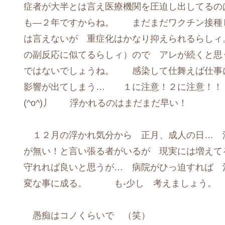
症者が大半とは言え医療機関を圧迫し出してる
も―２年ですからね。 まだまだワクチン接種
は言えないが 重症化はかなり抑えられるらし
の副反応に似てるらしィ）ので アレが続くと思
ではないでしょうね。 感染して仕舞えば仕事
影響が出てしまう… １に注意！２に注意！！
(^o^)丿 浮かれるのはまだまだ早い！
１２月の浮かれ気分から 正月、成人の日… 
が無い！と言い張る者がいるが 現実には増えて
守れれば良いと思うが… 病院がひっ迫すれば 
変な事に成る。 も-少し 考えましょう。 (^
愚痴はコノくらいで （笑）