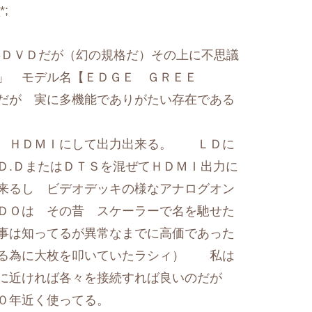
*;
-ＤＶＤだが（幻の規格だ）その上に不思議
」 モデル名【ＥＤＧＥ ＧＲＥＥ
だが 実に多機能でありがたい存在である
て ＨＤＭＩにして出力出来る。 ＬＤに
Ｄ.ＤまたはＤＴＳを混ぜてＨＤＭＩ出力に
来るし ビデオデッキの様なアナログオン
ＤＯは その昔 スケーラーで名を馳せた
事は知ってるが異常なまでに高価であった
ける為に大枚を叩いていたラシィ） 私は
に近ければ各々を接続すれば良いのだが
０年近く使ってる。