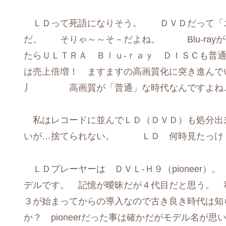
ＬＤって死語になりそう。 ＤＶＤだって「エ
だ。 そりゃ～～そ－だよね。 Blu-ray
たらＵＬＴＲＡ Ｂｌｕ-ｒａｙ ＤＩＳＣも普
は売上倍増！ ますますの高画質化に突き進んでい
丿 高画質が「普通」な時代なんですよね
私はレコードに並んでＬＤ（ＤＶＤ）も処分出
いが…捨てられない。 ＬＤ 何時見たっけ
ＬＤプレーヤーは ＤＶＬ-Ｈ９（pioneer）
デルです。 記憶が曖昧だが４代目だと思う。 
３が始まってからの導入なので古き良き時代は
か？ pioneerだった事は確かだがモデル名