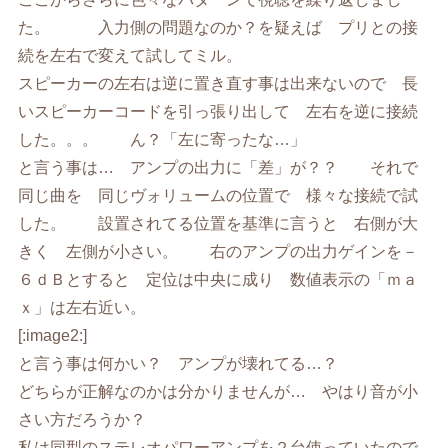
た。 入力側の問題なのか？を疑えば プリとの接
続を左右で変えて試してミル。
スピーカーの左右は逆に置き直す事は出来ないので 長
いスピーカーコードを引っ張り出して 左右を逆に接続
した。。。 ん？「左に寄ったな…」
と言う事は… アンプの出力に「差」が？？ それで
同じ曲を 同じヴォリュームの位置で 様々な接続で試
した。 設置されてる位置を基準に言うと 右側が大
きく 左側が小さい。 右のアンプの出力ゲインを－
６ｄＢとすると 定位は中央に成り 数値表示の「ｍａ
ｘ」は左右近い。
[:image2:]
と言う事は何かい？ アンプが壊れてる…？
どちらが正解なのかは分かりませんが… やはり音が小
さい方だろうか？
私は同型のステレオパワーアンプを２台使っていたので