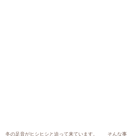
冬の足音がヒシヒシと迫って来ています。 そんな事