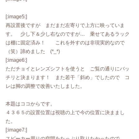
[:image5:]
再設置後ですが まだまだ左寄りで上方に映っていま
す。 少し下＆少し右なのですが… 乗せてあるラック
は棚に固定済み！ これを外すのは非現実的なので
（笑）諦めました (*_*)
[:image6:]
ただチョイとレンズシフトを使うと ご覧の通りにバッ
チリと決まります！ また若干「斜め」でしたので コ
レは脚の調整で改善いたしました。
本題はココからです。
４３６５の設置位置は視聴の上で今の位置に決ままし
た。
[:image7:]
スピーカー周りの空間をたっぷり取りたかったので…