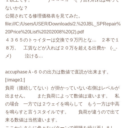
ないかな？
公開されてる修理価格表を見てみた。
file:///C:/Users/USER/Downloads/2.%20JBL_SPRepair%
20Price%20List%20202008%20(2).pdf
４３６５のトゥイターは交換で９万円とな… ２本で１
８万。 工賃などが入れば２０万を超える出費か (-_-
メ) 泣ける…
accuphaseＡ-６０の出力は数値で直読が出来ます。
[:image1:]
負荷（接続してない）が掛かっていない右側はレベルが
出ません。 また負荷によって数値は違います。 私
の場合 一方では２ウェイを鳴らして もう一方は中高
を鳴らすと言うスタイルです。 負荷が違うので出て
来る数値は当然違います。
ここからさらに色々なパターンで視聴を繰り返しまし