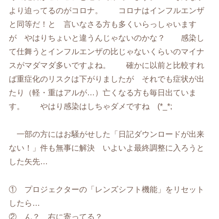
より迫ってるのがコロナ。 コロナはインフルエンザ
と同等だ！と 言いなさる方も多くいらっしゃいます
が やはりちょいと違うんじゃないのかな？ 感染し
て仕舞うとインフルエンザの比じゃないくらいのマイナ
スがマダマダ多いですよね。 確かに以前と比較すれ
ば重症化のリスクは下がりましたが それでも症状が出
たり（軽・重はアルが…）亡くなる方も毎日出ていま
す。 やはり感染はしちゃダメですね (*_*;
一部の方にはお騒がせした「日記ダウンロードが出来
ない！」件も無事に解決 いよいよ最終調整に入ろうと
した矢先…
① プロジェクターの「レンズシフト機能」をリセット
したら…
② ん？ 右に寄ってる？