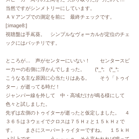
当然ですがシンメトリーにしています。
ＡＶアンプでの測定を前に 最終チェックです。
[:image8:]
視聴盤は手嶌葵。 シンプルなヴォーカルが定位のチェ
ックにはバッチリです。
ところが… 声がセンターにいない！ センタースピ
ーカーの右側に浮かんでしまった。 (*_*; (*_*;
こうなる主な原因に心当たりはある。 そう「トゥイ
ター」が逝ってる時だ！
ジャンパー線を外して 中・高域だけが鳴る様にして
色々と試しました。
先ずは左側のトゥイターが逝ったと仮定しました。 ４
３６５は３ウェイでクロスは７５Ｈｚと１５ｋＨｚで
す。 まさにスーパートゥイターですね。 １５ｋＨ
ｚ以上です。 う～～～ｎ そう言われれば鳴って