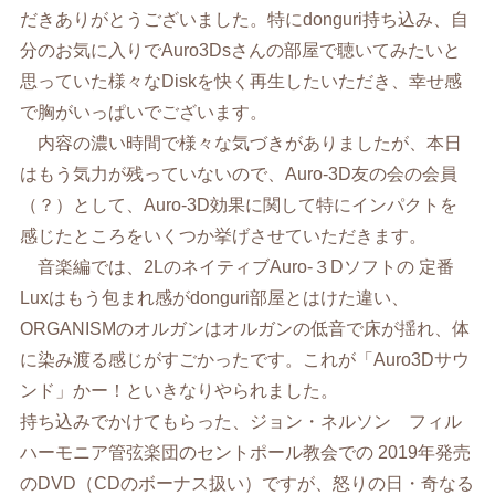
だきありがとうございました。特にdonguri持ち込み、自
分のお気に入りでAuro3Dsさんの部屋で聴いてみたいと
思っていた様々なDiskを快く再生したいただき、幸せ感
で胸がいっぱいでございます。
内容の濃い時間で様々な気づきがありましたが、本日
はもう気力が残っていないので、Auro-3D友の会の会員
（？）として、Auro-3D効果に関して特にインパクトを
感じたところをいくつか挙げさせていただきます。
音楽編では、2LのネイティブAuro-３Dソフトの 定番
Luxはもう包まれ感がdonguri部屋とはけた違い、
ORGANISMのオルガンはオルガンの低音で床が揺れ、体
に染み渡る感じがすごかったです。これが「Auro3Dサウ
ンド」かー！といきなりやられました。
持ち込みでかけてもらった、ジョン・ネルソン フィル
ハーモニア管弦楽団のセントポール教会での 2019年発売
のDVD（CDのボーナス扱い）ですが、怒りの日・奇なる