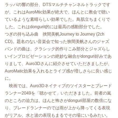
ラッパの響の部分、DTSマルチチャンネルトラックです
が、これはAuroMtic効果が絶大で、ほんとに教会で聴い
ているような素晴らしい効果でした。鳥肌立ちまくりで
した。これはdongurit的には最高の感動部分でした。
つぎの持ち込み曲 挾間美帆Journey to Journey (2ch
CD)。題名のない音楽会で知った狭間美帆さんのジャズ
バンドの曲は、クラシック的作りこみ部分とジャズらし
いインプロビゼーションの絶妙な融合がdonguri好みであ
りまして、Auro3Dさんに紹介させていただきましたが、
AuroMatic効果を入れるとライブ感が増しさらに良い感じ
に。
映画では、Auro3Dネイティブのツイスターとブレード
ランナー2049を「聴かせて」いただきました。前者の嵐
のところの迫力は、ほんと怖さがdonguri部屋の数倍にな
り、ブレードランナーのでは雨が上から降ってくる表現
がリアル、水と波の表現もまるでその場にいるみたい。