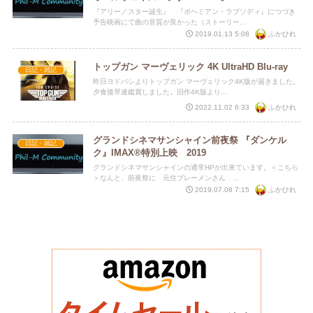
『アリー／スター誕生』 『ボヘミアン・ラプソディ』につづき
予告映画にて曲の音質が良かった（ストーリー...
ふかひれ
2019.01.13 5:08
トップガン マーヴェリック 4K UltraHD Blu-ray
日記・雑記
昨日ヨドバシよりトップガン マーヴェリック4K版が届きました。
夕食後早速鑑賞しました。旧作4K版より...
ふかひれ
2022.11.02 6:33
グランドシネマサンシャイン前夜祭 『ダンケル
日記・雑記
ク』IMAX®特別上映 2019
グランドシネマサンシャインの通常HPが出来ています。＜こちら
＞なんと、前夜祭に 元住ブレーメンさん ...
ふかひれ
2019.07.08 7:15