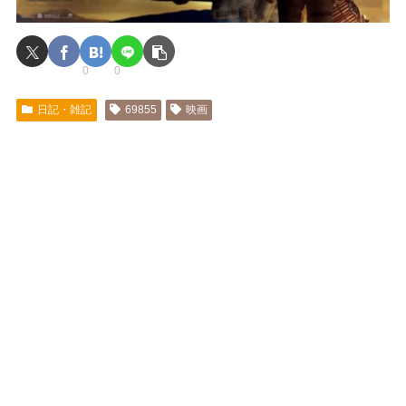
0
0
日記・雑記
69855
映画