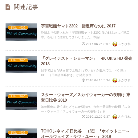
関連記事
宇宙戦艦ヤマト2202 指定席なのに 2017
日記・雑記
昨日より公開された『宇宙戦艦ヤマト2202 愛の戦士たち／第二
章』を初日に鑑賞してまいりました。本編...
ふかひれ
2017.06.25 8:07
「グレイテスト・ショーマン」 4K Ultra HD 発売
日記・雑記
2018
日本ではまだ映画館で上映されていますが北米では 4K Ultra
HD （日本語字幕付き）が発売され...
ふかひれ
2018.04.14 5:34
スター・ウォーズ／スカイウォーカーの夜明け 東
日記・雑記
宝日比谷 2019
毎年恒例の繁忙期もどうにか切抜け、今年一番期待の映画『スタ
ー・ウォーズ／スカイウォーカーの夜明け』を...
ふかひれ
2019.12.22 6:37
TOHOシネマズ 日比谷 （悲）『ホイットニー～
日記・雑記
オールウェイズ・ラヴ・ユー～』 2019