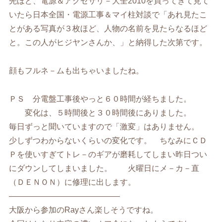
先ほど、電源＆アクセサリ－大全2010を買ってきて見て
いたら日本全国・電源工事＆マイ柱対談で「あれ見たこ
とがある写真が３枚ほど、人物の名前を見たらなるほど
と。この人がヒジヤンさんか、」と納得した次第です。
顔もフルネ－ムも出ちゃいましたね。
ＰＳ 分電盤工事後やっと６０時間が経ちました。
変化は、５時間後と３０時間後にありました。
毎日ずっと聞いていますので「激変」はありません。
少しずつわからないくらいの変化です。 ちなみにＣＤ
Ｐを使いすぎてトレ－のギアが磨耗してしまい昨日つい
にダウンしてしまいました。 火曜日にメ－カ－直
（ＤＥＮＯＮ）に修理に出します。
——————————————
大阪から参加のRayさん楽しそうですね。