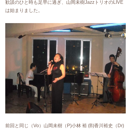
歓談のひと時も足早に過ぎ、山岡未樹JazzトリオのLIVE
は始まりました。
前回と同じ（Vo）山岡未樹（P)小林 裕 (B)香川裕史（Dr)