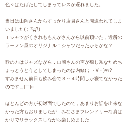
色々ばたばたしてしまってレスが遅れました。
当日は山岡さんからすっかり店員さんと間違われてしま
いました(；◔ิд◔ิ)
Ｔシャツがくされももんがさんから以前頂いた，近所の
ラーメン屋のオリジナルＴシャツだったからかな？
歌の方はジャズながら，山岡さんの声が癒し系なためち
ょっとうとうとしてしまったのは内緒(；・∀・)ﾊｯ?
すみません前日も飲み会で３～４時間しか寝てなかった
のです＿|￣|○
ほとんどの方が初対面でしたので，あまりお話を出来な
かった方もおりましたが，みなさまフレンドリーな肩ば
かりでリラックスしながら楽しめました。