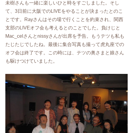
未樹さんも一緒に楽しいひと時をすごしました。そし
て、3日前に大阪でのLIVEをやることが決まったとのこ
とです。Rayさんはその場で行くことを約束され、関西
支部のLIVEオフ会も考えるとのことでした。負けじと
Mac_celさんとnissyさんが出席を予告。もうテツも私も
たじたじでしたね。最後に集合写真も撮って虎丸座での
オフ会は終了です。この時には、テツの奥さまと娘さん
も駆けつけていました。