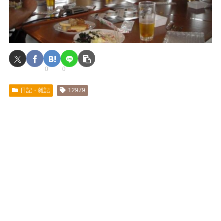
0
0
日記・雑記
12979