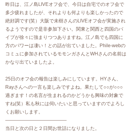
昨日は、江ノ島LIVEオフ会で、今日は自宅でのオフ会で
多少疲れましたが、それよりも何よりも楽しかったので
絶好調です(笑）大阪で未樹さんのLIVEオフ会が実施され
るようですので是非参加下さい。関東と関西と四国のパ
イプが徐々に強まりつつありますね。江ノ島でも四国に
方のパワーは凄い！との話が出ていました。Phile-webの
コミュに参加されているモモンガさんとWHさんの名前は
かなり出ていましたよ。
25日のオフ会の報告は楽しみにしています。HYさん、
Rayさんへの一言も楽しみですよね。果たして○○が○○○
過ぎます！の名言が生まれるのかどうかも興味の対象で
すね(笑）私も秋には伺いたいと思っていますのでよろし
くお願いします。
—————————————
当日と次の日と２日間お世話になりました。