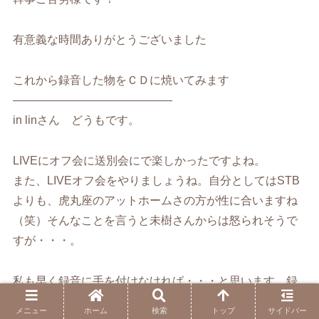
有意義な時間ありがとうございました
これから録音した物をＣＤに焼いてみます
——————————————
in linさん どうもです。
LIVEにオフ会に送別会にで楽しかったですよね。
また、LIVEオフ会をやりましょうね。自分としてはSTB
よりも、虎丸座のアットホームさの方が性に合いますね
（笑）そんなことを言うと未樹さんからは怒られそうで
すが・・・。
私も早く録音に手を付けなければ・・・と思います。録
音したものを聴く会も面白そうですよね。早く聴きたい
メニュー
ホーム
検索
トップ
サイドバー