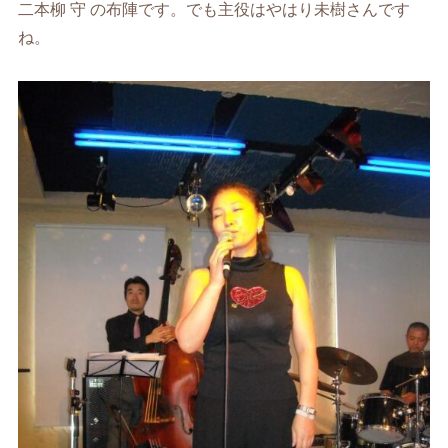
二本柳 守 の布陣です。でも主役はやはり未樹さんです
ね。