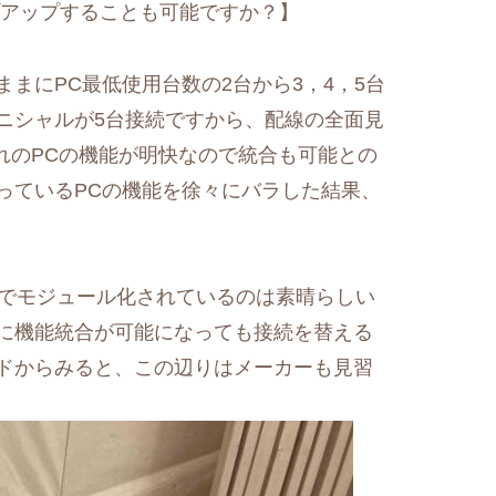
プアップすることも可能ですか？】
まにPC最低使用台数の2台から3，4，5台
ニシャルが5台接続ですから、配線の全面見
れのPCの機能が明快なので統合も可能との
っているPCの機能を徐々にバラした結果、
までモジュール化されているのは素晴らしい
に機能統合が可能になっても接続を替える
ドからみると、この辺りはメーカーも見習