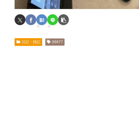
0
0
日記・雑記
66677