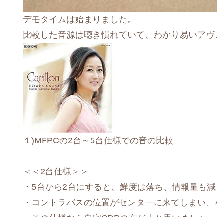
デモタイムは始まりました。
比較した音源は聴き慣れていて、わかり易いアヴ
１)MFPCの2台～5台仕様での音の比較
＜＜2台仕様＞＞
・5台から2台にすると、鮮度は落ち、情報量も
・コントラバスの位置がセンターに来てしまい、