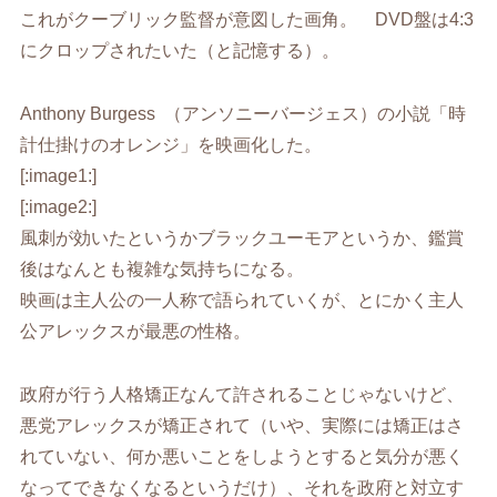
これがクーブリック監督が意図した画角。 DVD盤は4:3
にクロップされたいた（と記憶する）。
Anthony Burgess （アンソニーバージェス）の小説「時
計仕掛けのオレンジ」を映画化した。
[:image1:]
[:image2:]
風刺が効いたというかブラックユーモアというか、鑑賞
後はなんとも複雑な気持ちになる。
映画は主人公の一人称で語られていくが、とにかく主人
公アレックスが最悪の性格。
政府が行う人格矯正なんて許されることじゃないけど、
悪党アレックスが矯正されて（いや、実際には矯正はさ
れていない、何か悪いことをしようとすると気分が悪く
なってできなくなるというだけ）、それを政府と対立す