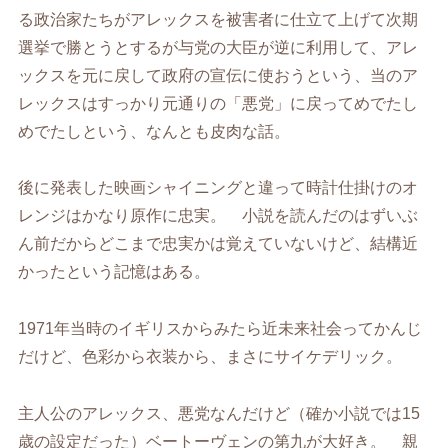
る政治家たちがアレックスを被害者に仕立て上げて次期
選挙で勝とうとするが与党の大臣が逆に利用して、アレ
ックスを元に戻して政府の宣伝に使おうという、当のア
レックスはすっかり元通りの「悪党」に戻ってめでたし
めでたしという、なんとも皮肉な話。
後に発表した映画シャイニングと違って時計仕掛けのオ
レンジはかなり原作に忠実。 小説を読んだのはずいぶ
ん前だからどこまで忠実かは覚えていないけど、結構近
かったという記憶はある。
1971年当時のイギリスからみたら近未来社会ってかんじ
だけど、色彩から衣装から、まさにサイケデリック。
主人公のアレックス、悪党なんだけど（確か小説では15
歳の設定だった）ベートーヴェンの第九が大好き。 親