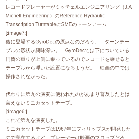
レコードプレーヤーがミッチェルエンジニアリング（J.A
Michell Engineering）のReference Hydraulic
Transcription TurntableにSMEのトーンアーム
[:image7:]
後に登場するGyroDecの原点なのだろう。 ターンテー
ブルの形状が興味深い。 GyroDecでは下についている
円筒の重りが上側に乗っているのでレコードを乗せると
テーブルから浮いた設置になるようだ。 映画の中では
操作されなかった。
代わりに第九の演奏に使われたのがあまり普及したとは
言えないミニカセットテープ。
[:image6:]
これで第九を演奏した。
ミニカセットテープは1967年にフィリップスが開発した
ので実在するけど、プレーヤーは映画のプロップだろ