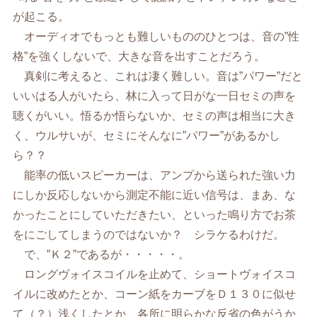
が起こる。
オーディオでもっとも難しいもののひとつは、音の”性
格”を強くしないで、大きな音を出すことだろう。
真剣に考えると、これは凄く難しい。音は”パワー”だと
いいはる人がいたら、林に入って日がな一日セミの声を
聴くがいい。悟るか悟らないか、セミの声は相当に大き
く、ウルサいが、セミにそんなに”パワー”があるかし
ら？？
能率の低いスピーカーは、アンプから送られた強い力
にしか反応しないから測定不能に近い信号は、まあ、な
かったことにしていただきたい、といった鳴り方でお茶
をにごしてしまうのではないか？ シラケるわけだ。
で、”Ｋ２”であるが・・・・・。
ロングヴォイスコイルを止めて、ショートヴォイスコ
イルに改めたとか、コーン紙をカーブをＤ１３０に似せ
て（？）浅くしたとか、各所に明らかな反省の色がうか