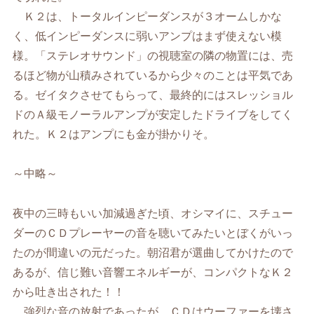
Ｋ２は、トータルインピーダンスが３オームしかな
く、低インピーダンスに弱いアンプはまず使えない模
様。「ステレオサウンド」の視聴室の隣の物置には、売
るほど物が山積みされているから少々のことは平気であ
る。ゼイタクさせてもらって、最終的にはスレッショル
ドのＡ級モノーラルアンプが安定したドライブをしてく
れた。Ｋ２はアンプにも金が掛かりそ。
～中略～
夜中の三時もいい加減過ぎた頃、オシマイに、スチュー
ダーのＣＤプレーヤーの音を聴いてみたいとぼくがいっ
たのが間違いの元だった。朝沼君が選曲してかけたので
あるが、信じ難い音響エネルギーが、コンパクトなＫ２
から吐き出された！！
強烈な音の放射であったが、ＣＤはウーファーを壊さ