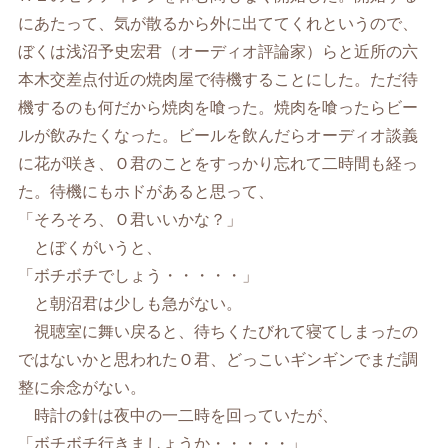
にあたって、気が散るから外に出ててくれというので、
ぼくは浅沼予史宏君（オーディオ評論家）らと近所の六
本木交差点付近の焼肉屋で待機することにした。ただ待
機するのも何だから焼肉を喰った。焼肉を喰ったらビー
ルが飲みたくなった。ビールを飲んだらオーディオ談義
に花が咲き、Ｏ君のことをすっかり忘れて二時間も経っ
た。待機にもホドがあると思って、
「そろそろ、Ｏ君いいかな？」
とぼくがいうと、
「ボチボチでしょう・・・・・」
と朝沼君は少しも急がない。
視聴室に舞い戻ると、待ちくたびれて寝てしまったの
ではないかと思われたＯ君、どっこいギンギンでまだ調
整に余念がない。
時計の針は夜中の一二時を回っていたが、
「ボチボチ行きましょうか・・・・・」