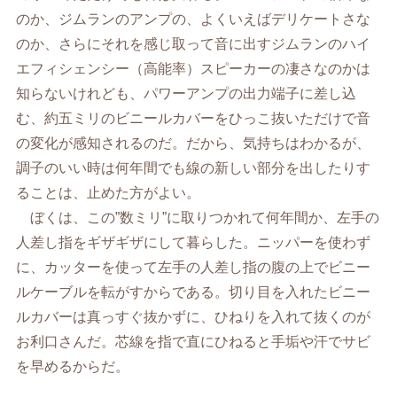
のか、ジムランのアンプの、よくいえばデリケートさな
のか、さらにそれを感じ取って音に出すジムランのハイ
エフィシェンシー（高能率）スピーカーの凄さなのかは
知らないけれども、パワーアンプの出力端子に差し込
む、約五ミリのビニールカバーをひっこ抜いただけで音
の変化が感知されるのだ。だから、気持ちはわかるが、
調子のいい時は何年間でも線の新しい部分を出したりす
ることは、止めた方がよい。
ぼくは、この”数ミリ”に取りつかれて何年間か、左手の
人差し指をギザギザにして暮らした。ニッパーを使わず
に、カッターを使って左手の人差し指の腹の上でビニー
ルケーブルを転がすからである。切り目を入れたビニー
ルカバーは真っすぐ抜かずに、ひねりを入れて抜くのが
お利口さんだ。芯線を指で直にひねると手垢や汗でサビ
を早めるからだ。