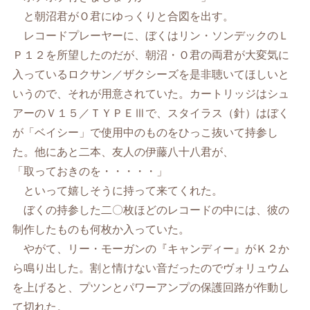
と朝沼君がＯ君にゆっくりと合図を出す。
レコードプレーヤーに、ぼくはリン・ソンデックのＬ
Ｐ１２を所望したのだが、朝沼・Ｏ君の両君が大変気に
入っているロクサン／ザクシーズを是非聴いてほしいと
いうので、それが用意されていた。カートリッジはシュ
アーのＶ１５／ＴＹＰＥⅢで、スタイラス（針）はぼく
が「ベイシー」で使用中のものをひっこ抜いて持参し
た。他にあと二本、友人の伊藤八十八君が、
「取っておきのを・・・・・」
といって嬉しそうに持って来てくれた。
ぼくの持参した二〇枚ほどのレコードの中には、彼の
制作したものも何枚か入っていた。
やがて、リー・モーガンの『キャンディー』がＫ２か
ら鳴り出した。割と情けない音だったのでヴォリュウム
を上げると、プツンとパワーアンプの保護回路が作動し
て切れた。