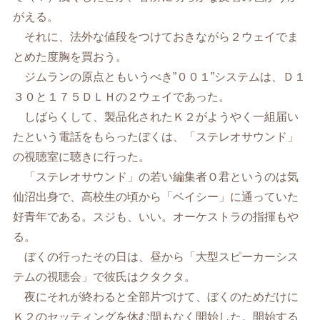
がえる。
それに、法外な値段をつけておきながら２ウェイでま
とめた度胸を買おう。
ジムランの原点ともいうべき”００１”システムは、Ｄ１
３０と１７５ＤＬＨの２ウェイであった。
しばらくして、製品化されたＫ２がようやく一組届い
たという電話をもらったぼくは、「ステレオサウンド」
の視聴室に聴きに行った。
「ステレオサウンド」の若い編集者Ｏ君というのは気
仙沼出身で、高校生の頃から「ベイシー」に通っていた
好青年である。スジも、いい。オーケストラの指揮もや
る。
ぼくの行ったその日は、昼から「大型スピーカーシス
テムの視聴会」で彼氏はクタクタ。
夜にそれが終わると全部片づけて、ぼくのためだけに
Ｋ２のセッティングを休む間もなく開始した。開始する