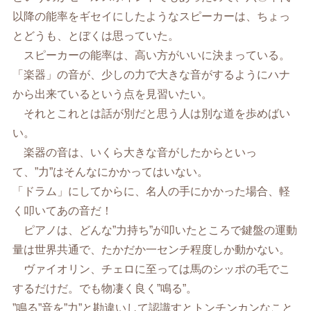
以降の能率をギセイにしたようなスピーカーは、ちょっ
とどうも、とぼくは思っていた。
スピーカーの能率は、高い方がいいに決まっている。
「楽器」の音が、少しの力で大きな音がするようにハナ
から出来ているという点を見習いたい。
それとこれとは話が別だと思う人は別な道を歩めばい
い。
楽器の音は、いくら大きな音がしたからといっ
て、”力”はそんなにかかってはいない。
「ドラム」にしてからに、名人の手にかかった場合、軽
く叩いてあの音だ！
ピアノは、どんな”力持ち”が叩いたところで鍵盤の運動
量は世界共通で、たかだか一センチ程度しか動かない。
ヴァイオリン、チェロに至っては馬のシッポの毛でこ
するだけだ。でも物凄く良く”鳴る”。
”鳴る”音を”力”と勘違いして認識すとトンチンカンなこと