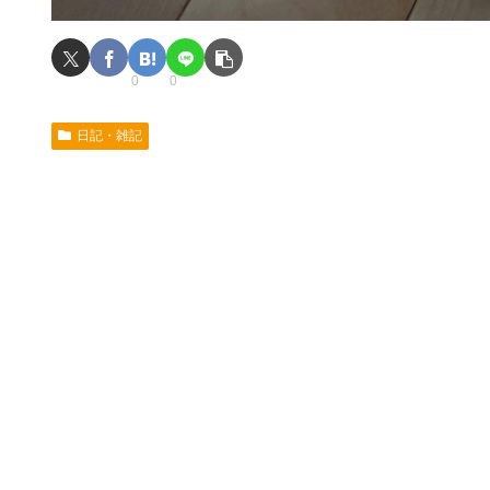
0
0
日記・雑記