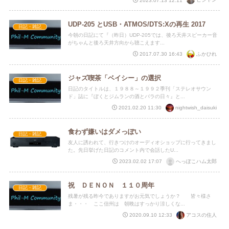
2023.07.13 12:11
UDP-205 とUSB・ATMOS/DTS:Xの再生 2017
日記・雑記
今朝の日記にて『（昨日）UDP-205では、後ろ天井スピーカー音
がちゃんと後ろ天井方向から聴こえます...
ふかひれ
2017.07.30 16:43
ジャズ喫茶「ベイシー」の選択
日記・雑記
日記のタイトルは、１９８８～１９９２季刊「ステレオサウン
ド」誌に『ぼくとジムランの酒とバラの日々』と...
nightwish_daisuki
2021.02.20 11:30
食わず嫌いはダメっぽい
日記・雑記
友人に誘われて、行きつけのオーディオショップに行ってきまし
た。先日挙げた日記のコメント内で会話したU...
へっぽこハム太郎
2023.02.02 17:07
祝 ＤＥＮＯＮ １１０周年
日記・雑記
残暑が残る昨今でありますがお元気でしょうか？ 皆々様さ
ま・・・ ここ信州は 朝晩はすっかり涼しくな...
アコスの住人
2020.09.10 12:33