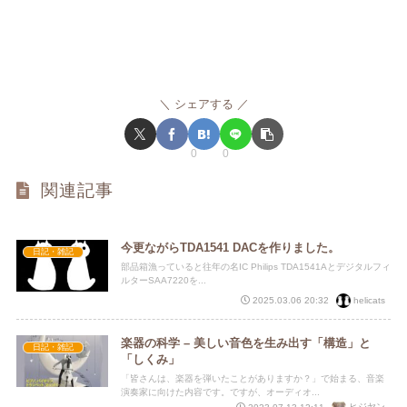
シェアする
0
0
関連記事
今更ながらTDA1541 DACを作りました。
日記・雑記
部品箱漁っていると往年の名IC Philips TDA1541Aとデジタルフィ
ルターSAA7220を...
helicats
2025.03.06 20:32
楽器の科学 – 美しい音色を生み出す「構造」と
日記・雑記
「しくみ」
「皆さんは、楽器を弾いたことがありますか？」で始まる、音楽
演奏家に向けた内容です。ですが、オーディオ...
ヒジヤン