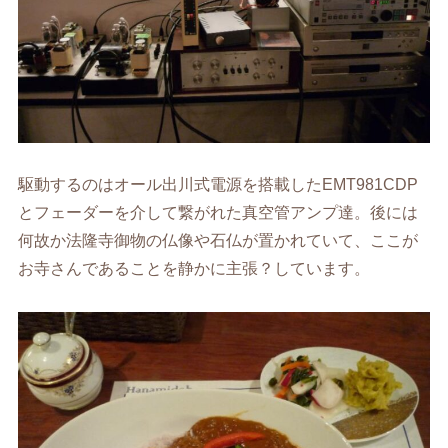
駆動するのはオール出川式電源を搭載したEMT981CDP
とフェーダーを介して繋がれた真空管アンプ達。後には
何故か法隆寺御物の仏像や石仏が置かれていて、ここが
お寺さんであることを静かに主張？しています。