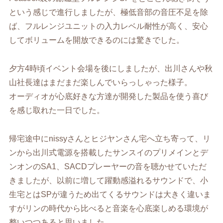
という感じで進行しましたが、極低音部の音圧不足を除
ば、フルレンジユニットの入力レベル耐性が高く、安心
してボリュームを開放できるのには驚きでした。
夕方4時頃イベント会場を後にしましたが、出川さんや秋
山社長達はまだまだ楽しんでいらっしゃった様子。
オーディオが心底好きな方達が開発した製品を使う喜び
を感じ取れた一日でした。
帰宅途中にnissyさんとヒジヤンさん宅へ立ち寄って、リ
ンから出川式電源を搭載したサンスイのプリメインとデ
ンオンのSA1、SACDプレーヤーの音を聴かせていただ
きましたが、以前に増して躍動感溢れるサウンドで、小
生宅とはSPが違うため出てくるサウンドは大きく違いま
すがリンの時代から比べると音楽を心底楽しめる環境が
整いつつあると思いました。