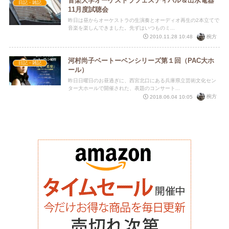
音楽大学オーケストラフェスティバル＆出水電器
日記・雑記
11月度試聴会
昨日は昼からオーケストラの生演奏とオーディオ再生の2本立てで
音楽を楽しんできました。先ずはいつものミ...
椀方
2010.11.28 10:48
河村尚子ベートーベンシリーズ第１回（PAC大ホ
日記・雑記
ール）
昨日日曜日のお昼過ぎに、西宮北口にある兵庫県立芸術文化セン
ター大ホールで開催された、表題のコンサート...
椀方
2018.06.04 10:05