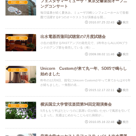
フェスタサマーミューザ・東京交響楽団オープニ
日記・雑記
ングコンサート
毎日猛暑が続く夏休み。ミューザ川崎シンフォニーホールで首都
圏で活躍する9つのオーケストラが演奏会を開...
椀方
2010.07.25 22:43
出水電器西蒲田試聴室の7月度試聴会
日記・雑記
小生の使用するFASTアンプの発売元で、1昨年からALLIONブラ
ンドのアンプ群を発売している（有）...
椀方
2009.08.02 11:46
Unicorn Customが来て丸一年、SD05で鳴らし
日記・雑記
始めました
昨年の12月9日、拙宅にUnicorn Customがやって来てからはや1年
が経ちました。一角獣の名...
椀方
2015.12.17 22:11
横浜国立大学管弦楽団第94回定期演奏会
日記・雑記
5月ももう半ばだというのに肌寒い日が続いたせいで風邪を引いて
しまった。先週はじめからこじらせた病状が...
椀方
2010.05.16 22:48