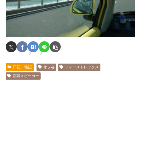
0
0
日記・雑記
オフ会
フィーストレックス
励磁スピーカー