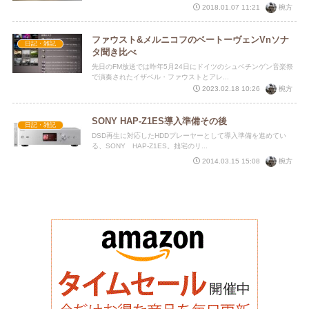
椀方
2018.01.07 11:21
ファウスト&メルニコフのベートーヴェンVnソナ
日記・雑記
タ聞き比べ
先日のFM放送では昨年5月24日にドイツのシュベチンゲン音楽祭
で演奏されたイザベル・ファウストとアレ...
椀方
2023.02.18 10:26
SONY HAP-Z1ES導入準備その後
日記・雑記
DSD再生に対応したHDDプレーヤーとして導入準備を進めてい
る、SONY HAP-Z1ES。拙宅のリ...
椀方
2014.03.15 15:08