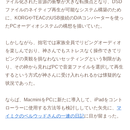
ァイル化された音源の衝撃が大きな転換点となり、DSD
ファイルのネイティブ再生が可能なシステム構築のため
に、KORGやTEACのUSB接続のD/Aコンバーターを使っ
たPCオーディオシステムの構想を描いていた。
しかしながら、拙宅では家族全員でリビングオーディオ
を楽しんでおり、神さんでもストレスなく操作できてリ
ビングの美観を損なわないセッティングという制限があ
り、その枠から見ればPCで音楽ファイルを選択して再生
するという方式が神さんに受け入れられるかは懐疑的な
状況であった。
ならば、MacminiをPCに新たに導入して、iPadをコント
ローラーに使用する方法等も検討ししていた矢先に、
マ
イミクのベルウッドさんの一連の日記
に目が留まった。