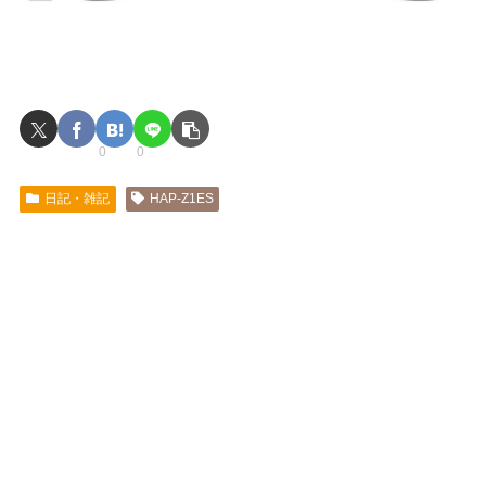
0
0
日記・雑記
HAP-Z1ES