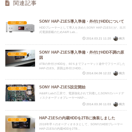
関連記事
SONY HAP-Z1ES導入準備・外付けHDDについて
日記・雑記
HDDプレーヤーとして導入を決めたSONY HAP-Z1ESだが、出川
式電源搭載のためA&R Lab...
椀方
2014.03.21 11:20
SONY HAP-Z1ES導入準備・外付けHDD不調の原
日記・雑記
因
4TBの外付けHDDを、60％までフォーマット途中でフリーズした
HAP-Z1ES。原因は外付けHDD...
椀方
2014.04.06 12:22
SONY HAP-Z1ES設定開始
日記・雑記
A&&R Labの工房で、電源強化されて到着したSONYのハードデ
ィスクオーディオプレーヤーHAP-...
椀方
2014.03.30 11:03
HAP-Z1ESの内蔵HDDを2TBに換装しました
日記・雑記
2018年早々のオーディオネタとして、SONYのHDDプレーヤー
HAP-Z1ESの内蔵HDDを2TB...