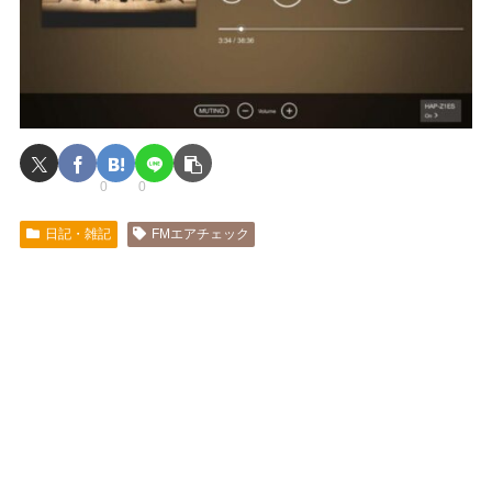
0
0
日記・雑記
FMエアチェック