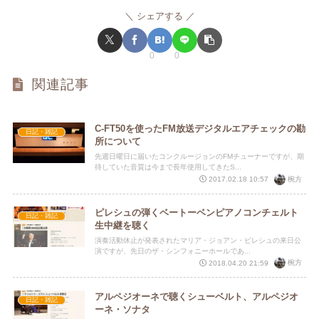
シェアする
0
0
関連記事
C-FT50を使ったFM放送デジタルエアチェックの勘
日記・雑記
所について
先週日曜日に届いたコンクルージョンのFMチューナーですが、期
待していた音質は今まで長年使用してきたS...
椀方
2017.02.18 10:57
ピレシュの弾くベートーベンピアノコンチェルト
日記・雑記
生中継を聴く
演奏活動休止が発表されたマリア・ジョアン・ピレシュの来日公
演ですが、先日のザ・シンフォニーホールであ...
椀方
2018.04.20 21:59
アルペジオーネで聴くシューベルト、アルペジオ
日記・雑記
ーネ・ソナタ