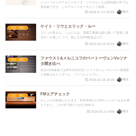
シューベルトのアルペジオーネ・ソナタといえば室内楽の中でも
有名曲ですが、このアルペジオーネという楽器...
椀方
2018.07.17 20:52
ケイト・リウとエリック・ルー
日記・雑記
コミュの皆さん、こんにちは。電源工事後は落ち着いて音楽に浸
る日々を過ごしつつ、気になるFM放送はエア...
椀方
2022.05.13 15:24
ファウスト&メルニコフのベートーヴェンVnソナ
日記・雑記
タ聞き比べ
先日のFM放送では昨年5月24日にドイツのシュベチンゲン音楽祭
で演奏されたイザベル・ファウストとアレ...
椀方
2023.02.18 10:26
FMエアチェック
日記・雑記
久しぶりの投稿になります。昨年年明けにFMチューナーを入れ替
えてから、この1年で録りためたNHK-F...
椀方
2018.02.11 8:59