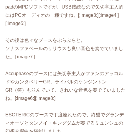
padのMPDソフトですが、USB接続なので矢切亭主人的
にはPCオーディオの一種ですね。[:image3:][:image4:]
[:image5:]
その後は色々なブースをぷらぷらと。
ソナスファベールのリリウスも良い音色を奏でていまし
た。[:image7:]
Accuphaseのブースには矢切亭主人がファンのアッコル
ドやカンタベリーGR、ライバルのケンジントン
GR（笑）も並んでいて、きれいな音色を奏でていました
ね。[:image6:][:image8:]
ESOTERICのブースで丁度座れたので、終盤でグランデ
ィオーソとタンノイ・キングダムが奏でるミュンシュの
幻想交響曲を堪能しました。