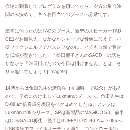
会場に到着してプログラムを頂いてから、夕方の集合時
間のみ決めて、各々お目当てのブースへ分散です。
最初に伺ったのはTADのブース。新型のスピーカーTAD-
CE1がお目見え。なかなかシャープな音像に加えて、小
型ブックシェルフでバスレフなのに、とても自然で豊か
な低域が驚きでした。「松田聖子さんのSACD」の話を
しながら「昨日掛けたので今日は掛けません」とは、そ
りゃ無いでしょう！[:image9:]
14時からは角田先生の講演会（今回唯一で残念）がある
ので、早めに抜け出してLuxmanのブースへ。角田先生は
D-08uの倍音成分表現をベタほめでしたね。アンプは
Luxmanの09シリーズ、SPは新製品のMAGICO S3。前半
はCD&SACD再生、後半はBUFFALOのDELA→D-08uへ
USB接続でファイルオーディオ再生。コントロールはi-