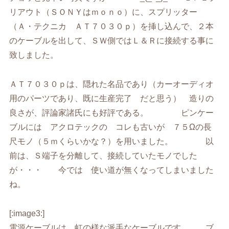
リアウト（ＳＯＮＹはｍｏｎｏ）に、スプリッター
（Ａ・テクニカ ＡＴ７０３０ｐ）を挿し込んで、２本
のケーブルを出して、ＳＷ側ではＬ＆Ｒに接続する事に
致しました。
ＡＴ７０３０ｐは、隠れた名品であり（カーオーディオ
用のパーツであり、既に生産完了 だと思う） 造りの
良さが、評論家諸氏にも好評である。 ピンケー
ブルには アクロテックの コレも古いが ７５Ωの長
尺モノ（５ｍくらいかな？）を用いました。 以
前は、Ｓ端子を分離して、接続していたモノでした
が・・・ 今では 使い道が無くなってしまいました
ね。
[:image3:]
電源ケーブルは、虹の様な派手なケーブルです。 ブ