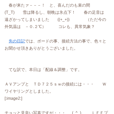
春が来たァ－－－！ と、喜んだのも束の間
(T_T) 雪は降るし、朝晩は氷点下！ 春の足音は
遠ざかってしまいました ((+_+)) （ただ今の
外気温は －０.２℃） コレも、異常気象？
先の日記
では、ボードの事、接続方法の事で、色々と
お聞かせ頂きありがとうございました。
てな訳で、本日は「配線＆調整」です。
ＡＶアンプと ＴＤ７２５ｓｗの接続には・・・ Ｗ
ワイヤリングとしました。
[:image2:]
チョッと見辛い写真ですが・・・ _(_^_)_ ＬＦＥプ