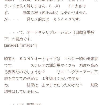
ランドは良く解りません (-_-メ) イイ太さで
す。 効果の程（純正品比）は分かりません
が・・・ 見たメ的には ｇｏｏｏｄです。
・・・で、オートキャリブレーション（自動音場補
正）の開始です。
[:image1:][:image4:]
瞬速の ＳＯＮＹオートキャブは マジに一瞬の出来事
です。 ステレオの測定用マイクも 精度を高め
る要因なのでしょうか？ リスニングチェアーに三
脚を立てての測定は １年振りくらいですか
ね。 結果は、まァまァだったのかな？ 別段
調整はしていません。
・・・で、視聴です。