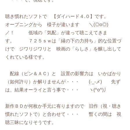
聴き慣れたソフトで 【ダイハード４.０】です。
オープニングから 様子が違います ＼(◎o◎)
／！ 低域の「気配」が違って聴こえてきま
す。 ７２５ｓｗは「縁の下の力持ち」的な位置づ
けで ジワリジワリと 映画の「らしさ」を醸し出して
くれている様です。
配線（ピン＆ＡＣ）と 設置の影響力は いかばかり
（如何許り）か解りませんが・・・ (-_-メ) 先ず
は、結果オーライと言う事で・・・ ヽ(^o^)丿
新作ＢＤが何枚か手元に有りますので 旧作（視・聴き
慣れたソフトで）と合わせて・・・ 暫くの間は 視
聴三昧になりそうです。