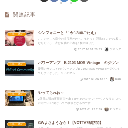
0
0
関連記事
シンフォニーと「“今”の歯ごたえ」
日記・雑記
ここのところ日中の温度差がけっこうあって昼間はTシャツ1枚に
なりたいし、夜は長袖の上着を1枚羽織りた...
ゲオルグ
2017.10.01 20:33
パワーアンプ B-2103 MOS Vintage のダウン
日記・雑記
愛用のサンスイのパワーアンプB-2103 MOS Vintageがダウンし
てしまいました。リアのマル...
K&K
2015.04.09 18:15
やってられね～
日記・雑記
2回目の緊急事態宣言が出てから50%のテレワークとなりました。
在宅でPCに向かっての仕事となるのです...
ヒジヤン
2021.01.22 7:39
GWよさようなら！【VOTTA7邸訪問】
日記・雑記