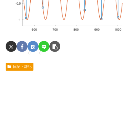
0
0
日記・雑記