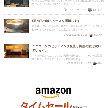
今日で私のGWは終わりです。明日からはまた戦場に復帰です。先
ほどから、気持ちが暗くなってきたので、明...
ヒジヤン
2009.05.06 0:06
CENYAの越谷ベースを閉鎖します
日記・雑記
単身赴任になって６年間、越谷ベースを基点にしてオーディオ活
動をやってきましたが、この度、この越谷ベー...
CENYA
2023.02.22 21:08
ユニコーンのセッティング見直し調整の旅は続い
日記・雑記
ています。
コミュの皆さんこんにちは。先日の投稿後もユニコーンの位置調
整を根気よく続けています。数年間続けてきた...
椀方
2021.01.21 14:37