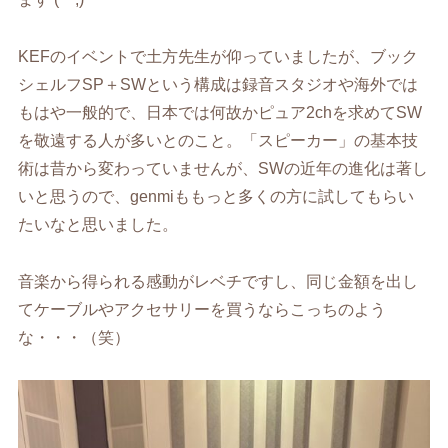
KEF
のイベントで土方先生が仰っていましたが、ブック
シェルフSP＋
SW
という構成は録音スタジオや海外では
もはや一般的で、日本では何故かピュア
2ch
を求めて
SW
を敬遠する人が多いとのこと。「スピーカー」の基本技
術は昔から変わっていませんが、
SW
の近年の進化は著し
いと思うので、
genmi
ももっと多くの方に試してもらい
たいなと思いました。
音楽から得られる感動がレベチですし、同じ金額を出し
てケーブルやアクセサリーを買うならこっちのよう
な・・・（笑）