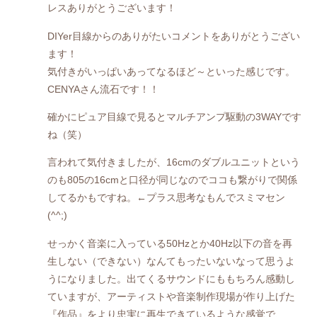
レスありがとうございます！
DIYer目線からのありがたいコメントをありがとうござい
ます！
気付きがいっぱいあってなるほど～といった感じです。
CENYAさん流石です！！
確かにピュア目線で見るとマルチアンプ駆動の3WAYです
ね（笑）
言われて気付きましたが、16cmのダブルユニットという
のも805の16cmと口径が同じなのでココも繋がりで関係
してるかもですね。←プラス思考なもんでスミマセン
(^^;)
せっかく音楽に入っている50Hzとか40Hz以下の音を再
生しない（できない）なんてもったいないなって思うよ
うになりました。出てくるサウンドにももちろん感動し
ていますが、アーティストや音楽制作現場が作り上げた
『作品』をより忠実に再生できているような感覚で、