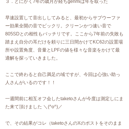
３．とにかく
7
年の歳月が経ち
genmi
は年を取った
早速設置して音出ししてみると、最初からサブウーファ
ー効果全開の音でビックリ。クリーンかつ速い音で
805SD
との相性もバッチリです。ここから
7
年前の失敗も
踏まえ自分の耳だけを頼りに三日間かけて
KC62
の設置場
所や設置角度、音量と
LPF
の値を様々な音楽をかけて最
適解を探っていきました。
ここで終わると自己満足の域ですが、今回は心強い助っ
人さんがいるのです！！
一週間前に相互オフ会した
taketo
さんが今度は測定しにま
た来て頂けました ＼
(^o^)
／
で、その結果がコレ（
taketo
さんの
X
のポストをそのまま