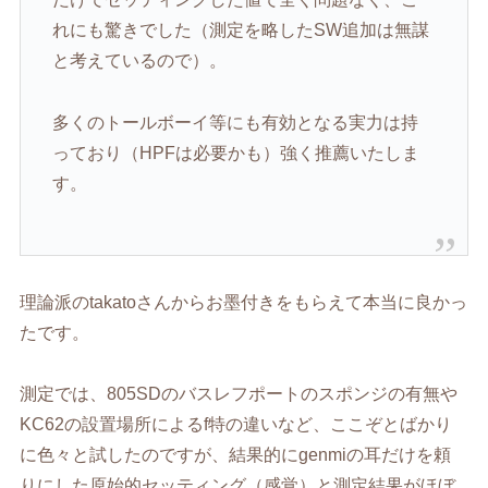
れにも驚きでした（測定を略した
SW
追加は無謀
と考えているので）。
多くのトールボーイ等にも有効となる実力は持
っており（
HPF
は必要かも）強く推薦いたしま
す。
理論派の
takato
さんからお墨付きをもらえて本当に良かっ
たです。
測定では、
805SD
のバスレフポートのスポンジの有無や
KC62
の設置場所による
f
特の違いなど、ここぞとばかり
に色々と試したのですが、結果的に
genmi
の耳だけを頼
りにした原始的セッティング（感覚）と測定結果がほぼ