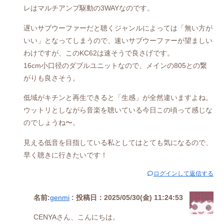
レはマルチアンプ駆動の3WAYなのです。
遅いサブウーファーだと聴くジャンルによっては「無い方が
いい」となってしまうので、速いサブウーファーが望ましい
わけですが、このKC62は速そうで良さげです。
16cm小口径のダブルユニットなので、メインの805との繋
がりも良さそう。
低域がキチンと再生できると「生感」が全然違いますよね。
ウットリとしながら音楽を聴いている今日この頃って感じな
のでしょうね〜。
見える低音を目指している私としてはとても気になるので、
早く聴きに行きたいです！
ログインして返信する
名前:
genmi
:
投稿日：2025/05/30(金) 11:24:53
CENYAさん、こんにちは。