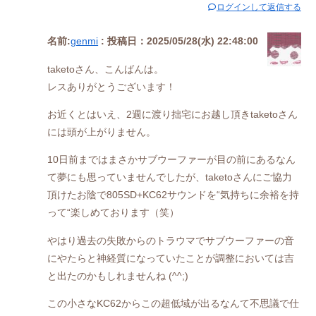
ログインして返信する
名前:
genmi
:
投稿日：2025/05/28(水) 22:48:00
taketoさん、こんばんは。
レスありがとうございます！
お近くとはいえ、2週に渡り拙宅にお越し頂きtaketoさん
には頭が上がりません。
10日前まではまさかサブウーファーが目の前にあるなん
て夢にも思っていませんでしたが、taketoさんにご協力
頂けたお陰で805SD+KC62サウンドを“気持ちに余裕を持
って“楽しめております（笑）
やはり過去の失敗からのトラウマでサブウーファーの音
にやたらと神経質になっていたことが調整においては吉
と出たのかもしれませんね (^^;)
この小さなKC62からこの超低域が出るなんて不思議で仕