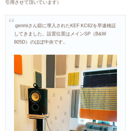
引用させて頂いています）
genmi
さん邸に導入された
KEF KC62
を早速検証
してきました。設置位置はメイン
SP
（
B&W
805D
）のほぼ中央です。