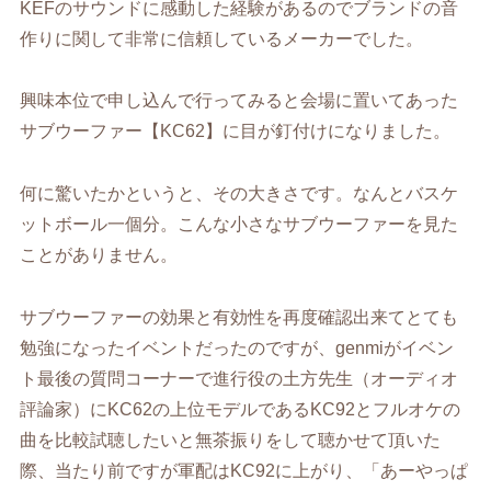
KEF
のサウンドに感動した経験があるのでブランドの音
作りに関して非常に信頼しているメーカーでした。
興味本位で申し込んで行ってみると会場に置いてあった
サブウーファー【
KC62
】に目が釘付けになりました。
何に驚いたかというと、その大きさです。なんとバスケ
ットボール一個分。こんな小さなサブウーファーを見た
ことがありません。
サブウーファーの効果と有効性を再度確認出来てとても
勉強になったイベントだったのですが、
genmi
がイベン
ト最後の質問コーナーで進行役の土方先生（オーディオ
評論家）に
KC62
の上位モデルである
KC92
とフルオケの
曲を比較試聴したいと無茶振りをして聴かせて頂いた
際、当たり前ですが軍配は
KC92
に上がり、「あーやっぱ