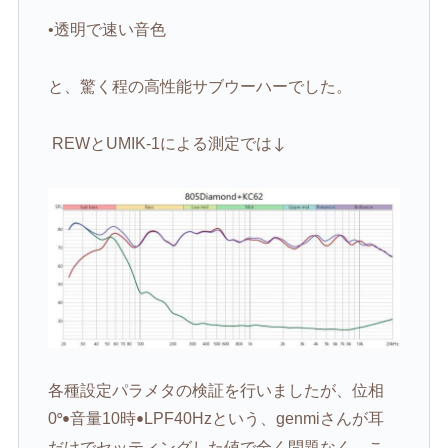
•透明で速い音色
と、驚く程の高性能サブウーハーでした。
REW
と
UMIK-1
による測定では
↓
各種設定パラメタの検証を行いましたが、位相
0
音量
10
時
LPF40Hz
という、
genmi
さんが耳
°•
•
だけでセッティングした値で全く問題なく、こ