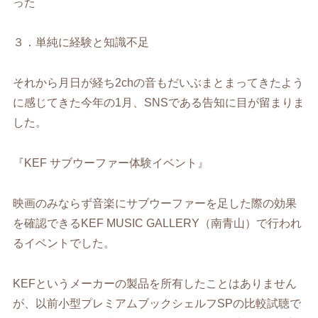
った
３．単純に経験と知識不足
それから月日が経ち
2ch
の音もだいぶまとまってきたよう
に感じてきた今年の
1
月、
SNS
である告知に目が留まりま
した。
『
KEF
サブウーファー体験イベント』
映画のみならず音楽にサブウーファーを足した際の効果
を確認できる
KEF MUSIC GALLERY
（南青山）で行われ
るイベントでした。
KEF
というメーカーの製品を所有したことはありません
が、以前小型プレミアムブックシェルフSPの比較試聴で