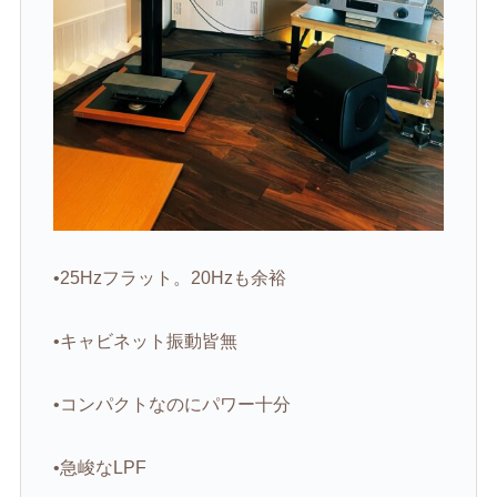
•
25Hz
フラット。
20Hz
も余裕
•キャビネット振動皆無
•コンパクトなのにパワー十分
•急峻な
LPF