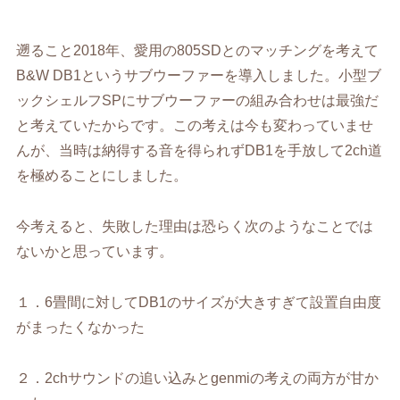
遡ること
2018
年、愛用の
805SD
とのマッチングを考えて
B&W DB1
というサブウーファーを導入しました。小型ブ
ックシェルフSPにサブウーファーの組み合わせは最強だ
と考えていたからです。この考えは今も変わっていませ
んが、当時は納得する音を得られず
DB1
を手放して
2ch
道
を極めることにしました。
今考えると、失敗した理由は恐らく次のようなことでは
ないかと思っています。
１．
6
畳間に対して
DB1
のサイズが大きすぎて設置自由度
がまったくなかった
２．
2ch
サウンドの追い込みと
genmi
の考えの両方が甘か