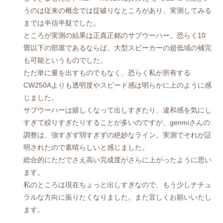
うのは従来の概念では掟破りなところがあり、実測してみる
までは半信半疑でした。
ところが実測の結果は正真正銘のサブウーハー。恐らく10
畳以下の部屋であるならば、大型スピーカーの超低域の補完
も可能というものでした。
ただ単に量を出すものでもなく、恐らく私が所有する
CW250Aよりも透明度やスピード感は明らかに上のように感
じました。
サブウーハーは嬉しくなって出しすぎたり、違和感を気にし
すぎて絞りすぎたりすることが多いのですが、genmiさんの
調整は、強すぎず弱すぎずの絶妙なライン。実測でそれが証
明されたので素晴らしいと感じました。
総合的にただでさえ高い完成度がさらに上がったように思い
ます。
私のところは現在ちょっと出しすぎなので、もう少しナチュ
ラルな方向に振りたくなりました。また宜しくお願いいたし
ます。