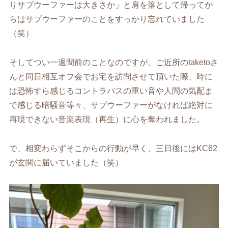
りサブウーファーは大きさか」と肩を落として帰ってか
らはサブウーファーのことをすっかり忘れていました
（笑）
そ
してつい一週間前のことなのですが、ご近所の
taketo
さ
んと同日相互オフ会でお宅を訪問させて頂いた際、時に
は恐怖すら感じるコントラバスの重い音や人間の気配ま
で感じる暗騒音等々、サブウーファーがなければ絶対に
再現できない音楽表現（再生）に心を奪われました。
で、相変わらずそこからの行動が早く、三日後には
KC62
が玄関に届いていました（笑）