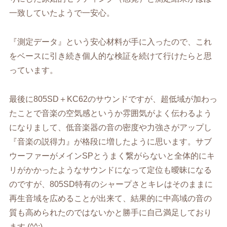
一致していたようで一安心。
『測定データ』という安心材料が手に入ったので、これ
をベースに引き続き個人的な検証を続けて行けたらと思
っています。
最後に
805SD
＋
KC62
のサウンドですが、超低域が加わっ
たことで音楽の空気感というか雰囲気がよく伝わるよう
になりまして、低音楽器の音の密度や力強さがアップし
『音楽の説得力』が格段に増したように思います。サブ
ウーファーがメイン
SP
とうまく繋がらないと全体的にキ
リがかかったようなサウンドになって定位も曖昧になる
のですが、
805SD
特有のシャープさとキレはそのままに
再生音域を広めることが出来て、結果的に中高域の音の
質も高められたのではないかと勝手に自己満足しており
ます
(^^;)