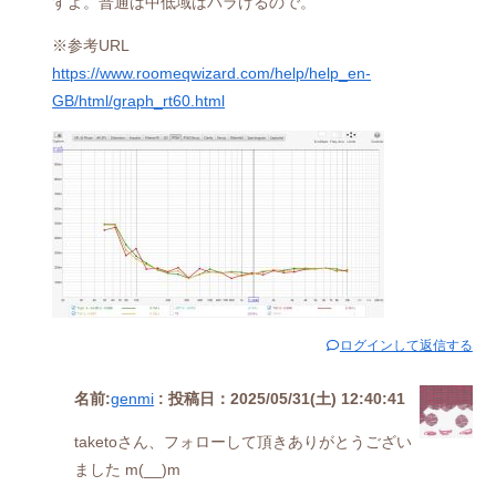
すよ。普通は中低域はバラけるので。
※参考URL
https://www.roomeqwizard.com/help/help_en-
GB/html/graph_rt60.html
ログインして返信する
名前:
genmi
:
投稿日：2025/05/31(土) 12:40:41
taketoさん、フォローして頂きありがとうござい
ました m(__)m