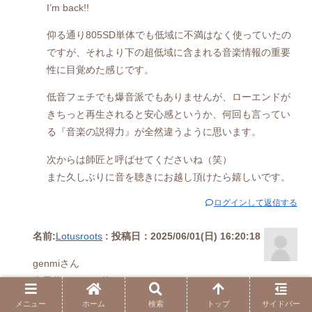
I’m back!!
仰る通り805SD単体でも低域に不満はなく使っていたの
ですが、それより下の超低域に含まれる音楽情報の重要
性に目覚めた感じです。
低音フェチでも爆音派でもありませんが、ローエンドが
きちっと再生されると安心感というか、何回も言ってい
る『音楽の説得力』が全然違うように思います。
次からは師匠と呼ばせてくださいね（笑）
また久しぶりに音を聴きにお越し頂けたら嬉しいです。
ログインして返信する
名前:
Lotusroots
:
投稿日：2025/06/01(日) 16:20:18
genmiさん
先日仰っていた件ですね。
以前お聴かせいただいた際も特に低域不足には感じませんで
メニュー
ホーム
検索
トップ
サイドバー