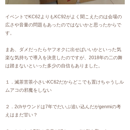
イベントで
KC62
よりも
KC92
がよく聞こえたのは会場の
広さや音量の問題もあったのではないかと思ったからで
す。
まあ、ダメだったらヤフオクに出せばいいかといった気
楽な気持ちで導入を決意したのですが、
2018
年の二の舞
は踏まないといった多少の自信もありました。
１．滅茶苦茶小さい
KC62
だからどこでも置けちゃうしル
ムアコの邪魔をしない
２．
2ch
サウンドは
7
年でだいぶ追い込んだが
genmi
の考
えはまだ甘い？