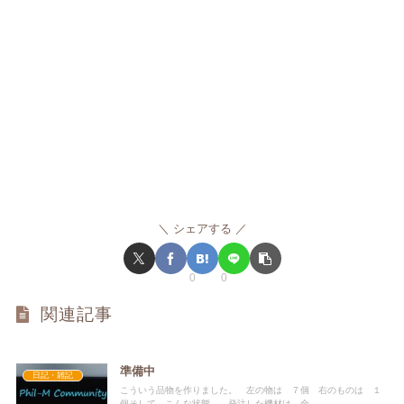
シェアする
0
0
関連記事
準備中
日記・雑記
こういう品物を作りました。 左の物は ７個 右のものは １
個そして こんな状態。 発注した機材は 全...