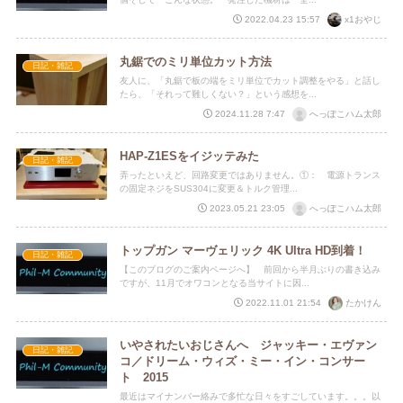
x1おやじ
2022.04.23 15:57
丸鋸でのミリ単位カット方法
日記・雑記
友人に、「丸鋸で板の端をミリ単位でカット調整をやる」と話し
たら、「それって難しくない？」という感想を...
へっぽこハム太郎
2024.11.28 7:47
HAP-Z1ESをイジッテみた
日記・雑記
弄ったといえど、回路変更ではありません。①： 電源トランス
の固定ネジをSUS304に変更＆トルク管理...
へっぽこハム太郎
2023.05.21 23:05
トップガン マーヴェリック 4K Ultra HD到着！
日記・雑記
【このブログのご案内ページへ】 前回から半月ぶりの書き込み
ですが、11月でオワコンとなる当サイトに因...
たかけん
2022.11.01 21:54
いやされたいおじさんへ ジャッキー・エヴァン
日記・雑記
コ／ドリーム・ウィズ・ミー・イン・コンサー
ト 2015
最近はマイナンバー絡みで多忙な日々をすごしています。。。以