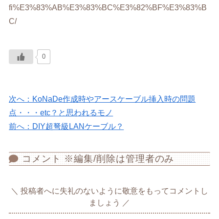
fi%E3%83%AB%E3%83%BC%E3%82%BF%E3%83%B
C/
0
次へ：KoNaDe作成時やアースケーブル挿入時の問題
点・・・etc？と思われるモノ
前へ：DIY超弩級LANケーブル？
コメント ※編集/削除は管理者のみ
投稿者へに失礼のないように敬意をもってコメントし
ましょう