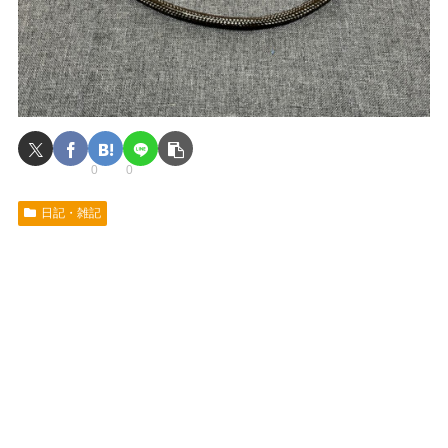
0
0
日記・雑記