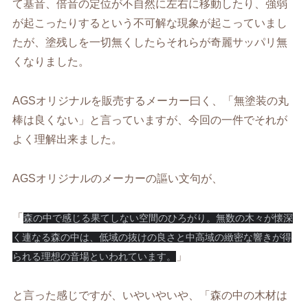
て基音、倍音の定位が不自然に左右に移動したり、強弱
が起こったりするという不可解な現象が起こっていまし
たが、塗残しを一切無くしたらそれらが奇麗サッパリ無
くなりました。
AGSオリジナルを販売するメーカー曰く、「無塗装の丸
棒は良くない」と言っていますが、今回の一件でそれが
よく理解出来ました。
AGSオリジナルのメーカーの謳い文句が、
「
森の中で感じる果てしない空間のひろがり。無数の木々が懐深
く連なる森の中は、低域の抜けの良さと中高域の緻密な響きが得
」
られる理想の音場といわれています。
と言った感じですが、いやいやいや、「森の中の木材は