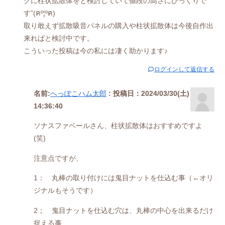
クに柱状拡散体をと検討していて値段の高さにびっくりで
す”(ฅº¦ºฅ)
取り敢えず拡散吸音パネルの購入や柱状拡散体は今後自作出
来ればと検討中です。
こういった投稿は今の私には凄く助かります♪
ログインして返信する
名前:
へっぽこハム太郎
:
投稿日：2024/03/30(土)
14:36:40
ソナスファベールさん、柱状拡散体はおすすめですよ
(笑)
注意点ですが、
1： 丸棒の取り付けには鬼目ナットを仕込む事（←オリ
ジナルもそうです）
2； 鬼目ナットを仕込む穴は、丸棒の中心を出来るだけ
捉える事