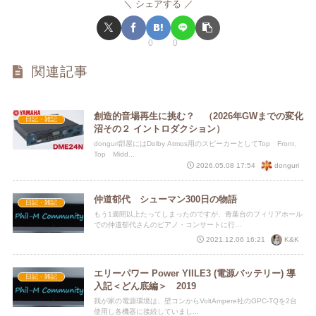
シェアする
0
0
関連記事
創造的音場再生に挑む？ （2026年GWまでの変化
日記・雑記
沼その２ イントロダクション）
donguri部屋にはDolby Atmos用のスピーカーとしてTop Front、
Top Midd...
donguri
2026.05.08 17:54
仲道郁代 シューマン300日の物語
日記・雑記
もう1週間以上たってしまったのですが、青葉台のフィリアホール
での仲道郁代さんのピアノ・コンサートに行...
K&K
2021.12.06 16:21
エリーパワー Power YIILE3 (電源バッテリー) 導
日記・雑記
入記＜どん底編＞ 2019
我が家の電源環境は、壁コンからVoltAmpere社のGPC-TQを2台
使用し各機器に接続していまし...