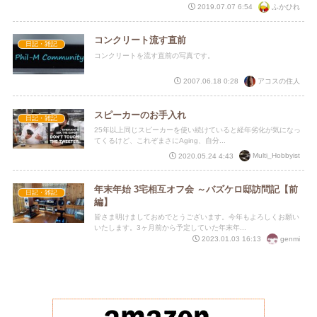
ふかひれ
2019.07.07 6:54
コンクリート流す直前
日記・雑記
コンクリートを流す直前の写真です。
アコスの住人
2007.06.18 0:28
スピーカーのお手入れ
日記・雑記
25年以上同じスピーカーを使い続けていると経年劣化が気になっ
てくるけど、これぞまさにAging、自分...
Multi_Hobbyist
2020.05.24 4:43
年末年始 3宅相互オフ会 ～バズケロ邸訪問記【前
日記・雑記
編】
皆さま明けましておめでとうございます。今年もよろしくお願い
いたします。3ヶ月前から予定していた年末年...
genmi
2023.01.03 16:13