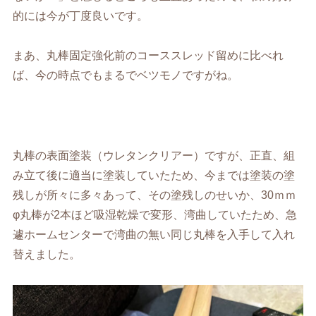
的には今が丁度良いです。
まあ、丸棒固定強化前のコーススレッド留めに比べれ
ば、今の時点でもまるでベツモノですがね。
丸棒の表面塗装（ウレタンクリアー）ですが、正直、組
み立て後に適当に塗装していたため、今までは塗装の塗
残しが所々に多々あって、その塗残しのせいか、30ｍｍ
φ丸棒が2本ほど吸湿乾燥で変形、湾曲していたため、急
遽ホームセンターで湾曲の無い同じ丸棒を入手して入れ
替えました。