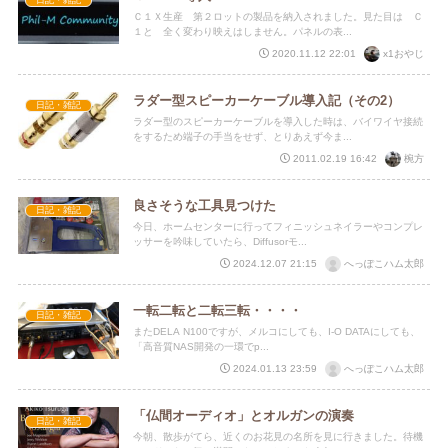
日記・雑記
Ｃ１Ｘ生産 第２ロットの製品を納入されました。見た目は Ｃ
１と 全く変わり映えはしません。パネルの表...
x1おやじ
2020.11.12 22:01
ラダー型スピーカーケーブル導入記（その2）
日記・雑記
ラダー型のスピーカーケーブルを導入した時は、バイワイヤ接続
をするため端子の手当をせず、とりあえず今ま...
椀方
2011.02.19 16:42
良さそうな工具見つけた
日記・雑記
今日、ホームセンターに行ってフィニッシュネイラーやコンプレ
ッサーを吟味していたら、Diffusorモ...
へっぽこハム太郎
2024.12.07 21:15
一転二転と二転三転・・・・
日記・雑記
またDELA N100ですが、メルコにしても、I-O DATAにしても、
「高音質NAS開発の一環でp...
へっぽこハム太郎
2024.01.13 23:59
「仏間オーディオ」とオルガンの演奏
日記・雑記
今朝、散歩がてら、近くのお花見の名所を見に行きました。待機