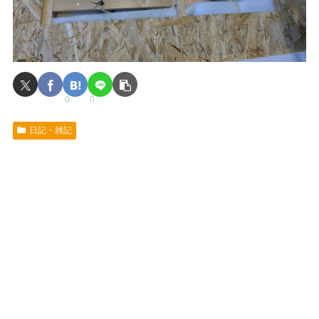
0
0
日記・雑記