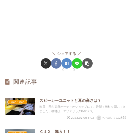
シェアする
0
0
関連記事
スピーカーユニットと耳の高さは？
日記・雑記
昨日、県内某所オーディオショップにて、最新？機材を聞いてき
ました。機材は、エソテリックK-03XD、...
へっぽこハム太郎
2023.07.06 5:02
Ｃ１Ｘ 導入！！