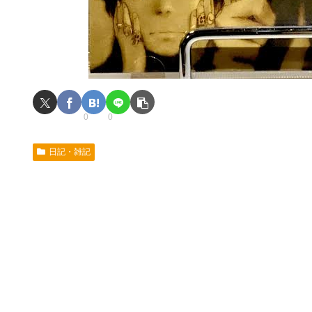
0
0
日記・雑記