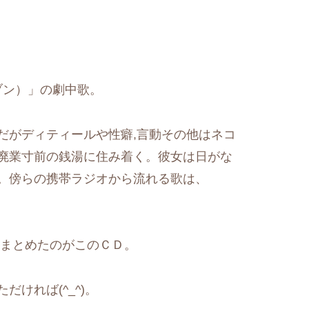
セブン）」の劇中歌。
だがディティールや性癖,言動その他はネコ
廃業寸前の銭湯に住み着く。彼女は日がな
。傍らの携帯ラジオから流れる歌は、
をまとめたのがこのＣＤ。
ければ(^_^)。