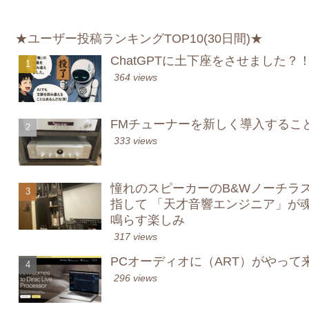
★ユーザー投稿ランキングTOP10(30日間)★
ChatGPTに土下座をさせました？
364 views
FMチューナーを新しく導入するこ
333 views
憧れのスピーカーのB&Wノーチラス&GERM
指して 「天才音響エンジニア」が
鳴らす楽しみ
317 views
PCオーディオに（ART）がやって
296 views