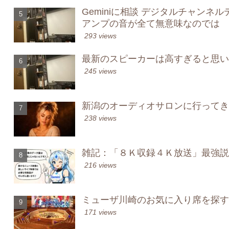
Geminiに相談 デジタルチャンネ
アンプの音が全て無意味なのでは
293 views
最新のスピーカーは高すぎると思い
245 views
新潟のオーディオサロンに行ってき
238 views
雑記：「８Ｋ収録４Ｋ放送」最強説
216 views
ミューザ川崎のお気に入り席を探す
171 views