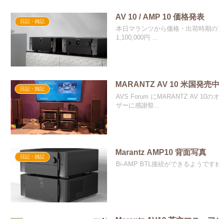
AV 10 / AMP 10 価格発表
日記・雑記
本日マランツから価格・出荷時期のア
1,100,000円 ...
MARANTZ AV 10 米国発売中
日記・雑記
AVS Forum にMARANTZ 
ザーに感謝祭...
Marantz AMP10 背面写真
日記・雑記
Bi-AMP BTL接続ができるようです