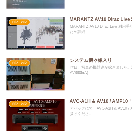
MARANTZ AV10 Dirac 
日記・雑記
MARANTZ AV10 Dirac L
ため詳細...
システム機器嫁入り
日記・雑記
昨日、写真の機器達が嫁ぎました。涙
AV8805(A) ...
AVC-A1H & AV10 / A
日記・雑記
アバックにて AVC-A1H & AV1
参照くださ...