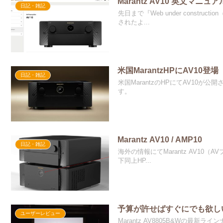
Marantz AV10 英文マニュア
日記・雑記
先日まで『Web under const
されたよ...
米国MarantzHPにAV10登場
日記・雑記
米国MarantzのHPにてAV10が
す。
Marantz AV10 / AMP10
日記・雑記
海外の情報にてMarantz AV10
下同上HP...
予算が許せばすぐにでも欲し
ユーザーレビュー
Marantz AV8805B&Wの最