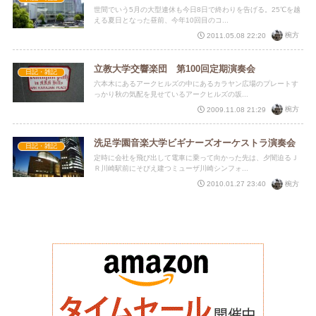
世間でいう5月の大型連休も今日8日で終わりを告げる。25℃を越
える夏日となった昼前、今年10回目のコ...
椀方
2011.05.08 22:20
立教大学交響楽団 第100回定期演奏会
日記・雑記
六本木にあるアークヒルズの中にあるカラヤン広場のプレートす
っかり秋の気配を見せているアークヒルズの坂...
椀方
2009.11.08 21:29
洗足学園音楽大学ビギナーズオーケストラ演奏会
日記・雑記
定時に会社を飛び出して電車に乗って向かった先は、夕闇迫るＪ
Ｒ川崎駅前にそびえ建つミューザ川崎シンフォ...
椀方
2010.01.27 23:40