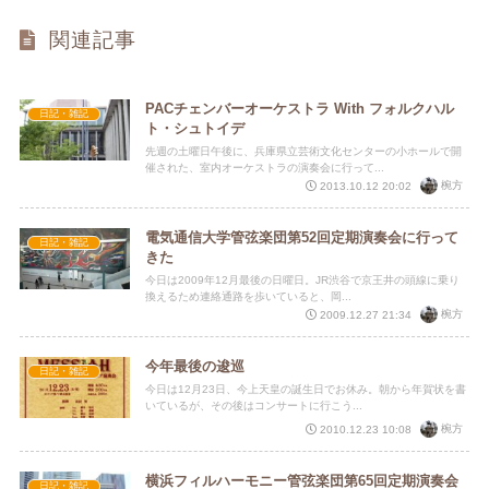
関連記事
PACチェンバーオーケストラ With フォルクハル
日記・雑記
ト・シュトイデ
先週の土曜日午後に、兵庫県立芸術文化センターの小ホールで開
催された、室内オーケストラの演奏会に行って...
椀方
2013.10.12 20:02
電気通信大学管弦楽団第52回定期演奏会に行って
日記・雑記
きた
今日は2009年12月最後の日曜日。JR渋谷で京王井の頭線に乗り
換えるため連絡通路を歩いていると、岡...
椀方
2009.12.27 21:34
今年最後の逡巡
日記・雑記
今日は12月23日、今上天皇の誕生日でお休み。朝から年賀状を書
いているが、その後はコンサートに行こう...
椀方
2010.12.23 10:08
横浜フィルハーモニー管弦楽団第65回定期演奏会
日記・雑記