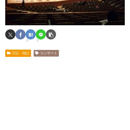
0
0
日記・雑記
コンサート