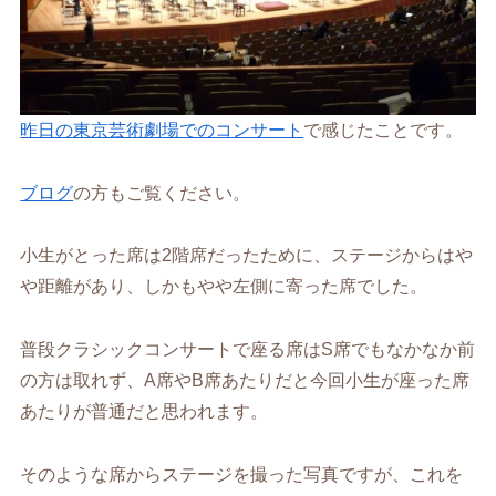
昨日の東京芸術劇場でのコンサート
で感じたことです。
ブログ
の方もご覧ください。
小生がとった席は2階席だったために、ステージからはや
や距離があり、しかもやや左側に寄った席でした。
普段クラシックコンサートで座る席はS席でもなかなか前
の方は取れず、A席やB席あたりだと今回小生が座った席
あたりが普通だと思われます。
そのような席からステージを撮った写真ですが、これを