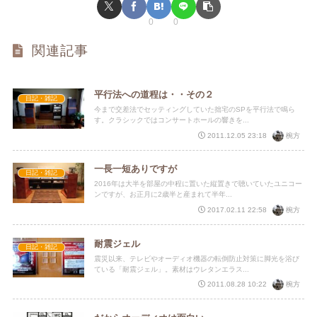
0
0
関連記事
平行法への道程は・・その２
日記・雑記
今まで交差法でセッティングしていた拙宅のSPを平行法で鳴ら
す。クラシックではコンサートホールの響きを...
椀方
2011.12.05 23:18
一長一短ありですが
日記・雑記
2016年は大半を部屋の中程に置いた縦置きで聴いていたユニコー
ンですが、お正月に2歳半と産まれて半年...
椀方
2017.02.11 22:58
耐震ジェル
日記・雑記
震災以来、テレビやオーディオ機器の転倒防止対策に脚光を浴び
ている「耐震ジェル」。素材はウレタンエラス...
椀方
2011.08.28 10:22