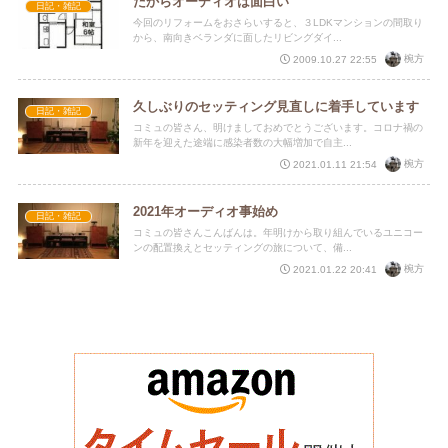
だからオーディオは面白い
日記・雑記
今回のリフォームをおさらいすると、３LDKマンションの間取り
から、南向きベランダに面したリビングダイ...
椀方
2009.10.27 22:55
久しぶりのセッティング見直しに着手しています
日記・雑記
コミュの皆さん、明けましておめでとうございます。コロナ禍の
新年を迎えた途端に感染者数の大幅増加で自主...
椀方
2021.01.11 21:54
2021年オーディオ事始め
日記・雑記
コミュの皆さんこんばんは。年明けから取り組んでいるユニコー
ンの配置換えとセッティングの旅について、備...
椀方
2021.01.22 20:41