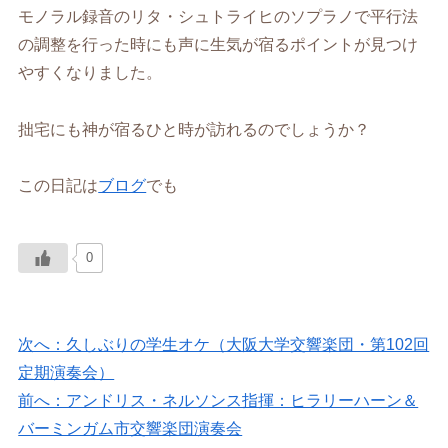
モノラル録音のリタ・シュトライヒのソプラノで平行法
の調整を行った時にも声に生気が宿るポイントが見つけ
やすくなりました。
拙宅にも神が宿るひと時が訪れるのでしょうか？
この日記は
ブログ
でも
0
次へ：久しぶりの学生オケ（大阪大学交響楽団・第102回
定期演奏会）
前へ：アンドリス・ネルソンス指揮：ヒラリーハーン＆
バーミンガム市交響楽団演奏会