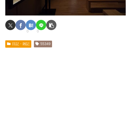
0
0
日記・雑記
55349