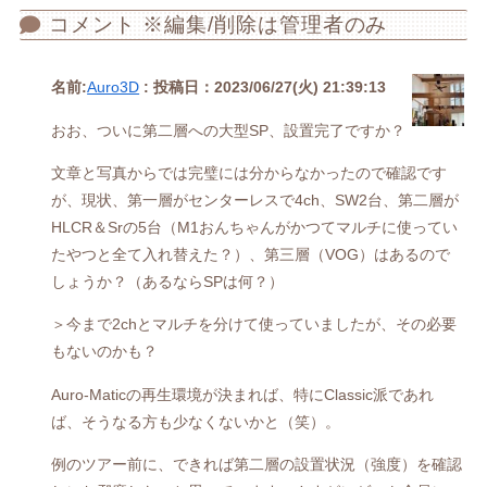
コメント ※編集/削除は管理者のみ
名前:
Auro3D
:
投稿日：2023/06/27(火) 21:39:13
おお、ついに第二層への大型SP、設置完了ですか？
文章と写真からでは完璧には分からなかったので確認です
が、現状、第一層がセンターレスで4ch、SW2台、第二層が
HLCR＆Srの5台（M1おんちゃんがかつてマルチに使ってい
たやつと全て入れ替えた？）、第三層（VOG）はあるので
しょうか？（あるならSPは何？）
＞今まで2chとマルチを分けて使っていましたが、その必要
もないのかも？
Auro-Maticの再生環境が決まれば、特にClassic派であれ
ば、そうなる方も少なくないかと（笑）。
例のツアー前に、できれば第二層の設置状況（強度）を確認