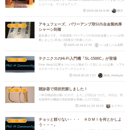
ニコーンを、デジタルアンプ...
椀方
2016.08.03 8:08
アキュフェーズ、パワーアンプ用SUS合金製肉厚
日記・雑記
シャーシ到着
題名通りです。 中高域用パワーアンプのSUS合金製シャーシが到
着しました↓本当に3営業日で到着したの...
へっぽこハム太郎
2025.10.24 17:52
テクニクスのHi-Fi入門機「SL-1500C」が登場
日記・雑記
Phile Webの記事をつらつらと眺めていて目に入った記事。＜アナ
ログオーディオフェア＞テクニクス...
Multi_Hobbyist
2019.05.20 7:17
聴診器で現状把握しました！
日記・雑記
一昨日聴診器が届いたので、よろこび日記をつけた。今日は、現
在使用中の機器の現状把握を実施したので日記...
ヒジヤン
2008.11.15 10:15
チョッと頼りない・・・ ＨＤＭＩを何とかしよ
日記・雑記
う－－－。