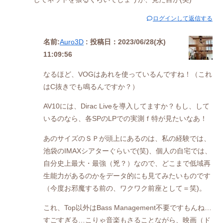
ログインして返信する
名前:
Auro3D
:
投稿日：2023/06/28(水)
11:09:56
なるほど、VOGはあれを使っているんですね！（これ
はC抜きでも鳴るんですか？）
AV10には、Dirac Liveを導入してますか？もし、して
いるのなら、各SPのLPでの実測ｆ特が見たいなあ！
あのサイズのＳＰが頭上にあるのは、私の経験では、
池袋のIMAXシアターぐらいで(笑)、個人の自宅では、
自分史上最大・最強（兇？）なので、どこまで低域再
生能力があるのかをデータ的にも見てみたいものです
（今度お邪魔する前の、ワクワク前座として＝笑)。
これ、Top以外はBass Management不要ですもんね…
すごすぎる…こりゃ音楽もさることながら、映画（ド