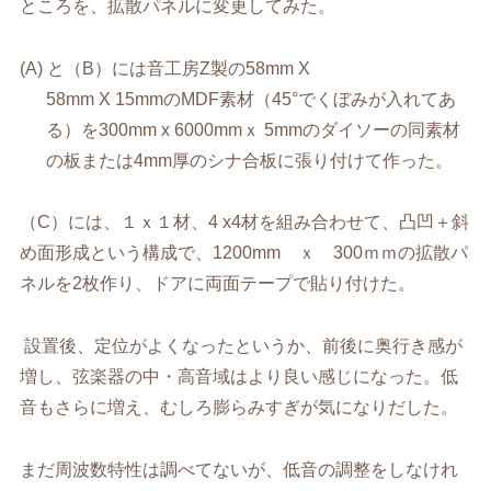
ところを、拡散パネルに変更してみた。
(A)
と（
B
）には音工房
Z
製の
58mm X
58mm X 15mm
の
MDF
素材（
45
°でくぼみが入れてあ
る）を
300mm x 6000mm
ｘ
5mm
のダイソーの同素材
の板または
4mm
厚のシナ合板に張り付けて作った。
（
C
）には、１ｘ１材、
4 x4
材を組み合わせて、凸凹＋斜
め面形成という構成で、
1200mm
ｘ
300
ｍｍの拡散パ
ネルを
2
枚作り、ドアに両面テープで貼り付けた。
設置後、定位がよくなったというか、前後に奥行き感が
増し、弦楽器の中・高音域はより良い感じになった。低
音もさらに増え、むしろ膨らみすぎが気になりだした。
まだ周波数特性は調べてないが、低音の調整をしなけれ