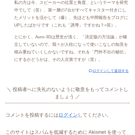
私の方は今、スピーカーの位置と角度、というテーマを研究
中でして（笑）、第一層の7台がすべてキャスター付きにし
たメリットを活かして（爆）、先ほども中間報告をブログに
UPしたばかりです（これも「誘導」ですかね？=笑）。
とにかく、Auro-3Dは歴史が浅く、「決定版の方法論」が確
立していないので、我々が人柱になって使いこなしの知見を
積み重ねていくしかないですね。それを「門外不出の秘伝」
にするかどうかは、その人次第ですが（笑）。
ログインして返信する
投稿者へに失礼のないように敬意をもってコメントし
ましょう
コメントを投稿するには
ログイン
してください。
このサイトはスパムを低減するために Akismet を使って