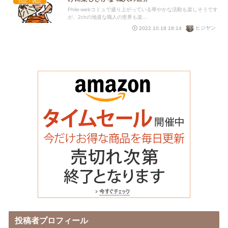
日記・雑記
Phile-webコミュで盛り上がっている華やかな活動も楽しそうです
が、2chの地道な職人の世界も楽...
ヒジヤン
2022.10.18 18:14
投稿者プロフィール