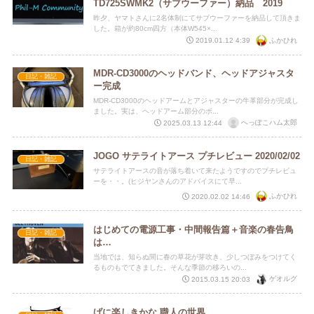
TD725SWMK2（サブウーファー）納品 2019
昨夕、ヤマトさんに2名体制にてサブウーファーを納品して頂きま
した。箱が約80cm四方（本体W545×...
ふかひれ
2019.01.12 4:39
MDR-CD3000のヘッドバンド、ヘッドアジャスタ
日記・雑記
ー完成
MDR-CD3000のヘッドアームとアジャスターの牛革部分が完成し
ました。実は、ヘッドアーム部分のボ...
へっぽこハム太郎
2025.03.13 12:44
JOGO サテライトアース プチレビュー 2020/02/02
日記・雑記
サテライトアースの音が落ち着いて来たようですのでプチレビュ
ーを・・。(ヒジヤンさんのアドバイスにて早...
ふかひれ
2020.02.02 14:46
はじめての電源工事・中間報告篇＋音楽の春告鳥
日記・雑記
は…
当地では、知らぬ間に春の草花が芽吹き、少しつぼみをつけてく
るものもでてきました。そんな季節の移ろいの...
ゲオルグ
2015.03.15 20:03
げに楽しきかな 職人の世界