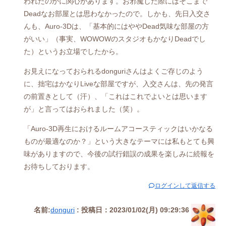
われたのかに関心があります。お邪魔した際にはそこまで
Deadなお部屋とは思わなかったので。しかも、先日入交さ
んも、Auro-3Dは、「基本的にはややDead気味な部屋の方
がいい」（事実、WOWOWのスタジオもかなりDeadでし
た）というお立場でしたから。
お見えになっておられるdonguriさんはよくご存じのよう
に、拙宅はかなりLiveな部屋ですが、入交さんは、先の発言
の前置きとして（汗）、「これはこれでよいとは思います
が」と言ってはおられました（笑）。
「Auro-3D再生におけるルームアコースティックはいかなる
ものが最適なのか？」という大きなテーマには私もとても興
味がありますので、今後の試行錯誤の成果を楽しみに続報を
お待ちしております。
ログインして返信する
名前:
donguri
:
投稿日：2023/01/02(月) 09:29:36