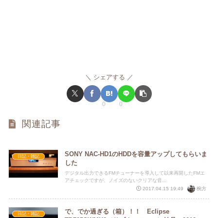
シェアする
0
0
関連記事
SONY NAC-HD1のHDDを容量アップしてもらいま
日記・雑記
した
デジタル出力できるFMチューナーを導入して以来再開したFMエ
アチェックですが、ノイズのないクリアな音...
椀方
2017.04.15 19:49
で、でか過ぎる（箱）！！ Eclipse
日記・雑記