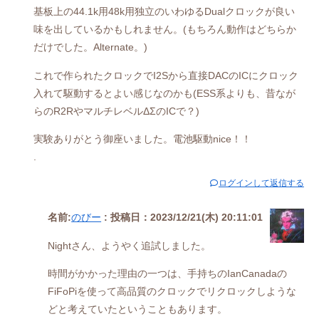
基板上の44.1k用48k用独立のいわゆるDualクロックが良い
味を出しているかもしれません。(もちろん動作はどちらか
だけでした。Alternate。)
これで作られたクロックでI2Sから直接DACのICにクロック
入れて駆動するとよい感じなのかも(ESS系よりも、昔なが
らのR2RやマルチレベルΔΣのICで？)
実験ありがとう御座いました。電池駆動nice！！
.
ログインして返信する
名前:
のびー
:
投稿日：2023/12/21(木) 20:11:01
Nightさん、ようやく追試しました。
時間がかかった理由の一つは、手持ちのIanCanadaの
FiFoPiを使って高品質のクロックでリクロックしような
どと考えていたということもあります。