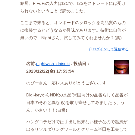
結局、FiFoPiの入力はI2Cで、I2Sをストレートには受け
られないということで諦めました。
ここまで来ると、オンボードのクロックを高品質のもの
に換装するとどうなるか興味があります。技術に自信が
無いので、Nightさん、試してみてくれませんか？(笑)
ログインして返信する
名前:
nightwish_daisuki
:
投稿日：
2023/12/22(金) 17:53:54
のびーさん 応レスありがとうございます
Digi-keyからNDKの水晶(米国向けの品番らしく品番が
日本のそれと異なる)を取り寄せしてみましたら、う
ん。小さい！！(自爆)
ハンダコテだけでは手出し出来ない様子なので温風が
出るリソルダリングツールとクリーム半田を工夫して