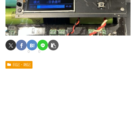
0
0
日記・雑記