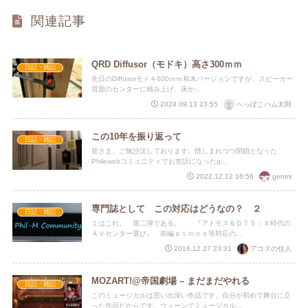
関連記事
QRD Diffusor（モドキ）高さ300ｍｍ
日記・雑記
先日のDiffusorモドキ600ｍｍ和木バージョンですが、スピーカー
背面のセンターに積み上げ、床か...
へっぽこハム太郎
2024.09.13 23:55
この10年を振り返って
日記・雑記
皆さま、ご無沙汰しております。惜しまれつつ閉鎖となった
Philewebコミュニティでお世話になったg...
genmi
2022.12.12 16:56
専門誌として この対応はどうなの？ ２
日記・雑記
１はこれ。 第二弾である。 『アトモス＆ＤＴＳ：Ｘ時代の
ＡＶセンター選び』 前編ａｔｍｏｓ等対応の...
アコスの住人
2016.12.27 23:31
MOZART!@帝国劇場 – まだまだやれる
日記・雑記
このミュージカルは思い出深い作品です。自分が初めて舞台に立
った作品だからです。ウィーンでミュージカル...