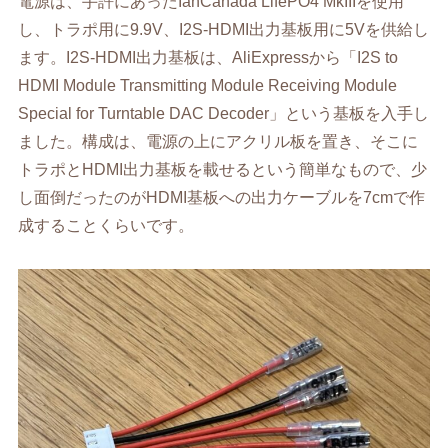
電源は、手許にあったIanCanada LifePO4 MkIIIを使用
し、トラポ用に9.9V、I2S-HDMI出力基板用に5Vを供給し
ます。I2S-HDMI出力基板は、AliExpressから「I2S to
HDMI Module Transmitting Module Receiving Module
Special for Turntable DAC Decoder」という基板を入手し
ました。構成は、電源の上にアクリル板を置き、そこに
トラポとHDMI出力基板を載せるという簡単なもので、少
し面倒だったのがHDMI基板への出力ケーブルを7cmで作
成することくらいです。