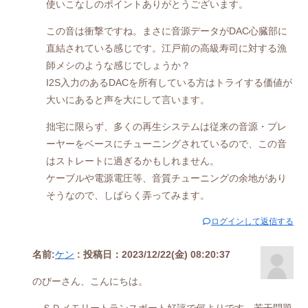
使いこなしのポイントありがとうございます。
この音は衝撃ですね。まさに音源データがDAC心臓部に
直結されている感じです。江戸前の高級寿司に対する漁
師メシのような感じでしょうか？
I2S入力のあるDACを所有している方はトライする価値が
大いにあると声を大にして言います。
拙宅に限らず、多くの再生システムは従来の音源・プレ
ーヤーをベースにチューニングされているので、この音
はストレートに過ぎるかもしれません。
ケーブルや電源電圧等、音質チューニングの余地があり
そうなので、しばらく弄ってみます。
ログインして返信する
名前:
ケン
:
投稿日：2023/12/22(金) 08:20:37
のびーさん、こんにちは。