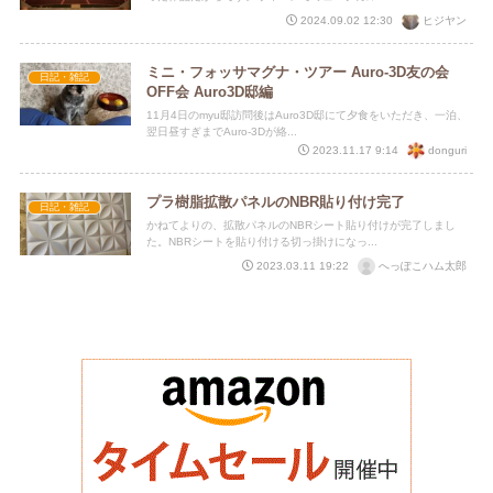
ヒジヤン
2024.09.02 12:30
ミニ・フォッサマグナ・ツアー Auro-3D友の会
日記・雑記
OFF会 Auro3D邸編
11月4日のmyu邸訪問後はAuro3D邸にて夕食をいただき、一泊、
翌日昼すぎまでAuro-3Dが絡...
donguri
2023.11.17 9:14
プラ樹脂拡散パネルのNBR貼り付け完了
日記・雑記
かねてよりの、拡散パネルのNBRシート貼り付けが完了しまし
た。NBRシートを貼り付ける切っ掛けになっ...
へっぽこハム太郎
2023.03.11 19:22