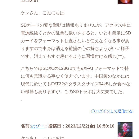
12:22:07
ケンさん こんにちは
SDカードの変な挙動は情報ありませんが、アクセス中に
電源線抜くとかの乱暴な扱いをすると、いとも簡単にSD
カードをフォーマットし直さないと使えなくなる事があ
りますので中身は消える前提の心の持ちようがいい様子
です。消えてもすぐ戻せるように習慣付ける感じ(^^)。
こちらではSDXCの128GBでもeXFATフォーマットで特
に何も意識する事なく使えています。中国製のなかには
現代に於いてもFAT32のクラスタサイズ64kBしか食べな
い機器もありますが、このSDトラポは大丈夫でした。
.
ログインして返信する
名前:
のびー
:
投稿日：2023/12/22(金) 16:59:10
ケンさん、こんにちは。