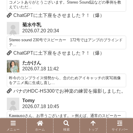
コメントありがとうございます。Stereo Sound誌などの事例を教
えていただ...
ChatGPTに土下座をさせました？！（爆）
菊水牛乳
2026.07.20 20:34
Stereo sound 230号でスピーカー 172号ではアンプのブラインド
テ...
ChatGPTに土下座をさせました？！（爆）
たかけん
2026.07.18 11:42
昨今のコンプライス情勢から、念のためアイキャッチの実写画像
をアニメ風に生成し直し...
パナのHDC-HS300でお神楽の練習を撮影しました。
Tomy
2026.07.18 10:45
Kawausoさん、お早うございます。＞例えば、通常のスピーカー
によるサポート範...
PCオーディオに（ART）がやって来た！
メニュー
ホーム
検索
トップ
サイドバー