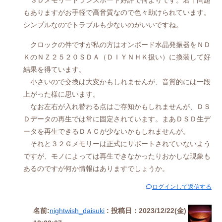
ＳＤメモリートランスポート好評で何よりです。若干問題
もありますがお手軽で高音質なので色々助けられています。
シンプルなのでトラブルも少ないのがいいですね。
クロックの件ですが私の方はオンボード水晶発振器をＮＤ
ＫのＮＺ２５２０ＳＤＡ（ＤＩＹＮＨＫ扱い）に換装して好
結果を得ています。
小さいので交換は大変かもしれませんが、音質的には一段
上がった様に思います。
なお左右が入れ替わる点はご存知かもしれませんが、ＤＳ
Ｄデータの再生では常に固定されています。まあＤＳＤ生デ
ータを再生できるＤＡＣが少ないかもしれませんが。
それと３２Ｇメモリーは正式にサポートされていないよう
ですが、モノによっては再生できなかったりおかしな現象も
あるのですが何か情報はありますでしょうか。
ログインして返信する
名前:
nightwish_daisuki
:
投稿日：2023/12/22(金)