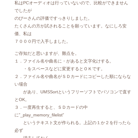
私はPCオーディオは行っていないので、比較ができません
でしたが
のびーさんの評価ですっきりしました。
たくさんの方が試されることを願っています。なにしろ安
価、私は
７０００円で入手しました。
ご存知だと思いますが、難点を。
１．ファイル名や曲名に・があると文字化けする。
・をスペースなどに変更するとＯＫです。
２．ファイル名や曲名がＳＤカードにコピーした順にならな
い場合
があり、UMSSortというフリーソフトでパソコンで直す
とOK。
３．一度再生すると、ＳＤカードの中
に”_play_memory_filelist”
というテキスト文が作られる。上記の１か２を行ったら
必ず