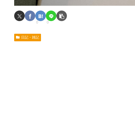
0
0
日記・雑記