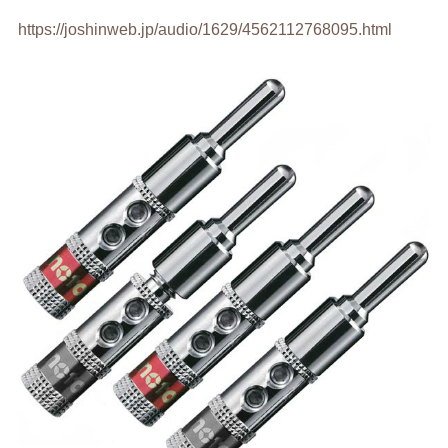
https://joshinweb.jp/audio/1629/4562112768095.html