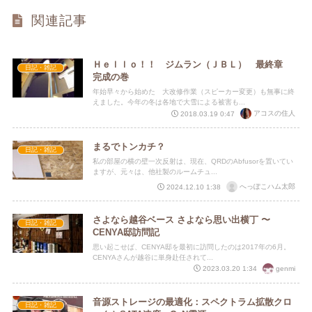
関連記事
Ｈｅｌｌｏ！！ ジムラン（ＪＢＬ） 最終章
日記・雑記
完成の巻
年始早々から始めた 大改修作業（スピーカー変更）も無事に終
えました。今年の冬は各地で大雪による被害も...
アコスの住人
2018.03.19 0:47
まるでトンカチ？
日記・雑記
私の部屋の横の壁一次反射は、現在、QRDのAbfusorを置いてい
ますが、元々は、他社製のルームチュ...
へっぽこハム太郎
2024.12.10 1:38
さよなら越谷ベース さよなら思い出横丁 〜
日記・雑記
CENYA邸訪問記
思い起こせば、CENYA邸を最初に訪問したのは2017年の6月。
CENYAさんが越谷に単身赴任されて...
genmi
2023.03.20 1:34
音源ストレージの最適化：スペクトラム拡散クロ
日記・雑記