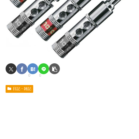
0
0
日記・雑記