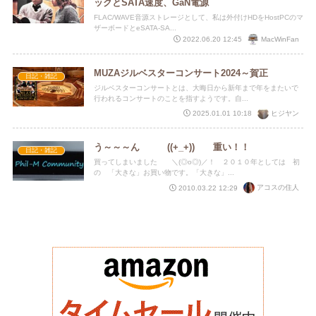
ックとSATA速度、GaN電源
FLAC/WAVE音源ストレージとして、私は外付けHDをHostPCのマ
ザーボードとeSATA-SA...
MacWinFan
2022.06.20 12:45
MUZAジルベスターコンサート2024～賀正
日記・雑記
ジルベスターコンサートとは、大晦日から新年まで年をまたいで
行われるコンサートのことを指すようです。自...
ヒジヤン
2025.01.01 10:18
う～～～ん ((+_+)) 重い！！
日記・雑記
買ってしまいました ＼(◎o◎)／！ ２０１０年としては 初
の 「大きな」お買い物です。「大きな」...
アコスの住人
2010.03.22 12:29