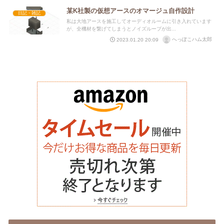
某K社製の仮想アースのオマージュ自作設計
日記・雑記
私は大地アースを施工してオーディオルームに引き入れています
が、全機材を繋げてしまうとノイズループが出...
へっぽこハム太郎
2023.01.20 20:09