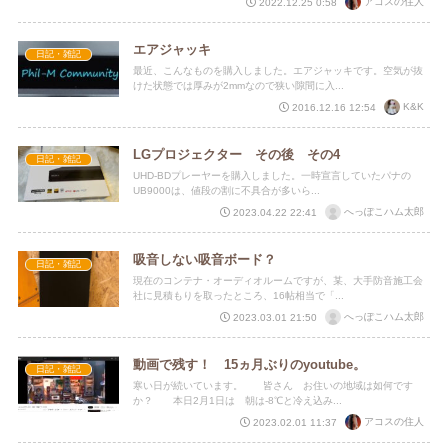
アコスの住人
2022.12.25 0:58
エアジャッキ
日記・雑記
最近、こんなものを購入しました。エアジャッキです。空気が抜
けた状態では厚みが2mmなので狭い隙間に入...
K&K
2016.12.16 12:54
LGプロジェクター その後 その4
日記・雑記
UHD-BDプレーヤーを購入しました。一時宣言していたパナの
UB9000は、値段の割に不具合が多いら...
へっぽこハム太郎
2023.04.22 22:41
吸音しない吸音ボード？
日記・雑記
現在のコンテナ・オーディオルームですが、某、大手防音施工会
社に見積もりを取ったところ、16帖相当で「...
へっぽこハム太郎
2023.03.01 21:50
動画で残す！ 15ヵ月ぶりのyoutube。
日記・雑記
寒い日が続いています。 皆さん お住いの地域は如何です
か？ 本日2月1日は 朝は-8℃と冷え込み...
アコスの住人
2023.02.01 11:37