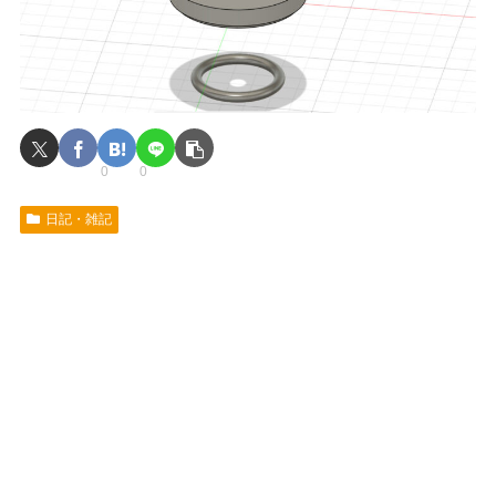
0
0
日記・雑記