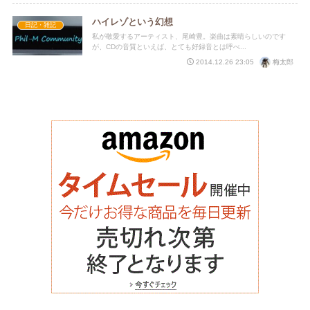
ハイレゾという幻想
日記・雑記
私が敬愛するアーティスト、尾崎豊。楽曲は素晴らしいのです
が、CDの音質といえば、とても好録音とは呼べ...
梅太郎
2014.12.26 23:05