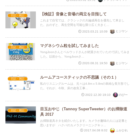
【検証】音像と音場の両立を目指して
日記・雑記
これまで自宅では、クラシックの大編成再生を優先して来まし
た。おのずと、再生空間を可能な限り広く大きく...
ヒジヤン
2023.03.21 10:09
マグネシウム粒を試してみました
日記・雑記
YongJoonさんとベルウッドさんが絶賛されていたので試してみま
した。以前から、YongJoonさ...
ヒジヤン
2020.08.31 19:50
ルームアコースティックの不思議（その１）
日記・雑記
私のリスニングルームは、元々は4.8m x 5.8mの単純な長方形でし
た。それが、今秋、床の改良工事...
のびー
2022.12.30 19:10
目玉おやじ（Tannoy SuperTweeter）のお掃除道
日記・雑記
具 2017
お掃除道具ネタを紹介いたします。カメラが趣味の人には定番と
思いますが ハクバのカメラクリーニングキッ...
ふかひれ
2017.04.08 8:02