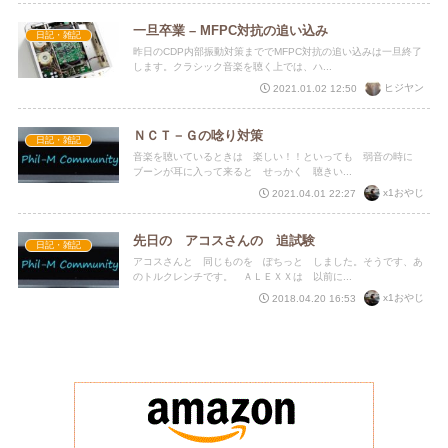
一旦卒業 – MFPC対抗の追い込み
日記・雑記
昨日のCDP内部振動対策まででMFPC対抗の追い込みは一旦終了
します。クラシック音楽を聴く上では、ハ...
ヒジヤン
2021.01.02 12:50
ＮＣＴ－Ｇの唸り対策
日記・雑記
音楽を聴いているときは 楽しい！！といっても 弱音の時に
ブーンが耳に入って来ると せっかく 聴きい...
x1おやじ
2021.04.01 22:27
先日の アコスさんの 追試験
日記・雑記
アコスさんと 同じものを ぽちっと しました。そうです、あ
のトルクレンチです。 ＡＬＥＸＸは 以前に...
x1おやじ
2018.04.20 16:53