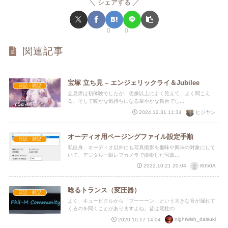
シェアする
0
0
関連記事
宝塚 立ち見 – エンジェリックライ＆Jubilee
日記・雑記
立見席は初体験でしたが、想像以上によく見えて、よく聞こえ
る、そして暖かな気持ちになる華やかな舞台でし...
ヒジヤン
2024.12.31 11:34
オーディオ用ページングファイル設定手順
日記・雑記
私自身、オーディオ以外にも写真撮影を趣味や興味の対象にして
いて、デジタル一眼レフカメラで撮影した写真...
8050A
2022.10.21 20:04
唸るトランス（変圧器）
日記・雑記
よく、キュービクルから「ブーーーン」という大きな音が漏れて
くるのを聞くことがありますよね。昔は電柱の...
nightwish_daisuki
2020.10.17 14:04