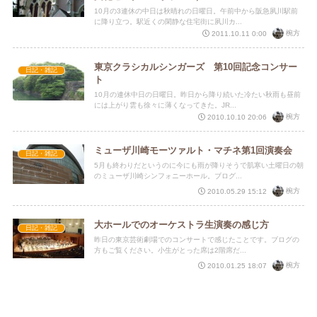
10月の3連休の中日は秋晴れの日曜日。午前中から阪急夙川駅前
に降り立つ。駅近くの閑静な住宅街に夙川カ...
椀方
2011.10.11 0:00
東京クラシカルシンガーズ 第10回記念コンサー
日記・雑記
ト
10月の連休中日の日曜日。昨日から降り続いた冷たい秋雨も昼前
には上がり雲も徐々に薄くなってきた。JR...
椀方
2010.10.10 20:06
ミューザ川崎モーツァルト・マチネ第1回演奏会
日記・雑記
5月も終わりだというのに今にも雨が降りそうで肌寒い土曜日の朝
のミューザ川崎シンフォニーホール。ブログ...
椀方
2010.05.29 15:12
大ホールでのオーケストラ生演奏の感じ方
日記・雑記
昨日の東京芸術劇場でのコンサートで感じたことです。ブログの
方もご覧ください。小生がとった席は2階席だ...
椀方
2010.01.25 18:07