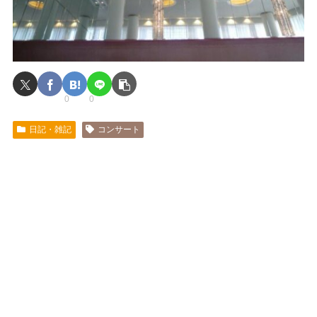
0
0
日記・雑記
コンサート