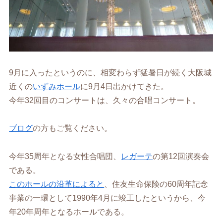
9月に入ったというのに、相変わらず猛暑日が続く大阪城
近くの
いずみホール
に9月4日出かけてきた。
今年32回目のコンサートは、久々の合唱コンサート。
ブログ
の方もご覧ください。
今年35周年となる女性合唱団、
レガーテ
の第12回演奏会
である。
このホールの沿革によると
、住友生命保険の60周年記念
事業の一環として1990年4月に竣工したというから、今
年20年周年となるホールである。