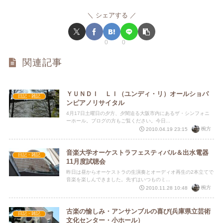
シェアする
0
0
関連記事
ＹＵＮＤＩ ＬＩ（ユンディ・リ）オールショパ
日記・雑記
ンピアノリサイタル
4月17日土曜日の夕方、夕闇迫る大阪市内にあるザ・シンフォニ
ーホール。ブログの方もご覧ください。今日...
椀方
2010.04.19 23:15
音楽大学オーケストラフェスティバル＆出水電器
日記・雑記
11月度試聴会
昨日は昼からオーケストラの生演奏とオーディオ再生の2本立てで
音楽を楽しんできました。先ずはいつものミ...
椀方
2010.11.28 10:48
古楽の愉しみ・アンサンブルの喜び(兵庫県立芸術
日記・雑記
文化センター・小ホール）