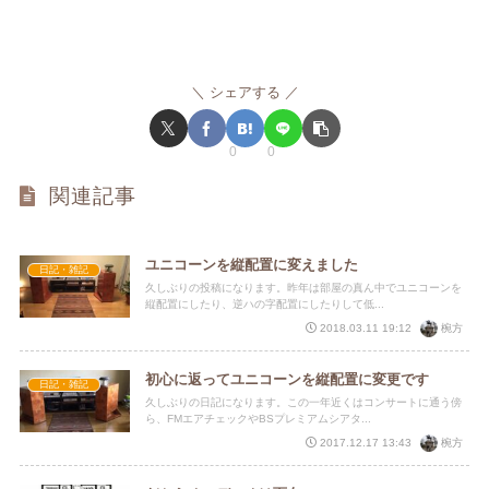
シェアする
0
0
関連記事
ユニコーンを縦配置に変えました
日記・雑記
久しぶりの投稿になります。昨年は部屋の真ん中でユニコーンを
縦配置にしたり、逆ハの字配置にしたりして低...
椀方
2018.03.11 19:12
初心に返ってユニコーンを縦配置に変更です
日記・雑記
久しぶりの日記になります。この一年近くはコンサートに通う傍
ら、FMエアチェックやBSプレミアムシアタ...
椀方
2017.12.17 13:43