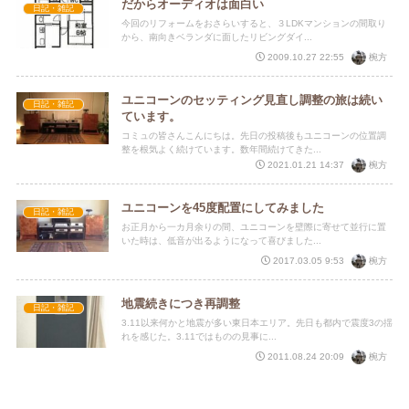
だからオーディオは面白い
日記・雑記
今回のリフォームをおさらいすると、３LDKマンションの間取り
から、南向きベランダに面したリビングダイ...
椀方
2009.10.27 22:55
ユニコーンのセッティング見直し調整の旅は続い
日記・雑記
ています。
コミュの皆さんこんにちは。先日の投稿後もユニコーンの位置調
整を根気よく続けています。数年間続けてきた...
椀方
2021.01.21 14:37
ユニコーンを45度配置にしてみました
日記・雑記
お正月から一カ月余りの間、ユニコーンを壁際に寄せて並行に置
いた時は、低音が出るようになって喜びました...
椀方
2017.03.05 9:53
地震続きにつき再調整
日記・雑記
3.11以来何かと地震が多い東日本エリア。先日も都内で震度3の揺
れを感じた。3.11ではものの見事に...
椀方
2011.08.24 20:09