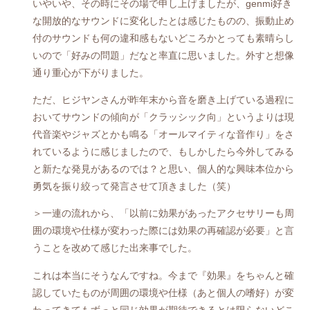
いやいや、その時にその場で申し上げましたが、genmi好き
な開放的なサウンドに変化したとは感じたものの、振動止め
付のサウンドも何の違和感もないどころかとっても素晴らし
いので「好みの問題」だなと率直に思いました。外すと想像
通り重心が下がりました。
ただ、ヒジヤンさんが昨年末から音を磨き上げている過程に
おいてサウンドの傾向が「クラッシック向」というよりは現
代音楽やジャズとかも鳴る「オールマイティな音作り」をさ
れているように感じましたので、もしかしたら今外してみる
と新たな発見があるのでは？と思い、個人的な興味本位から
勇気を振り絞って発言させて頂きました（笑）
＞一連の流れから、「以前に効果があったアクセサリーも周
囲の環境や仕様が変わった際には効果の再確認が必要」と言
うことを改めて感じた出来事でした。
これは本当にそうなんですね。今まで『効果』をちゃんと確
認していたものが周囲の環境や仕様（あと個人の嗜好）が変
わってきてもずっと同じ効果が期待できるとは限らないどこ