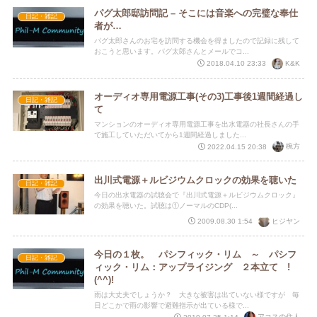
パグ太郎邸訪問記 – そこには音楽への完璧な奉仕
日記・雑記
者が…
パグ太郎さんのお宅を訪問する機会を得ましたので記録に残して
おこうと思います。パグ太郎さんとメールでコ...
K&K
2018.04.10 23:33
オーディオ専用電源工事(その3)工事後1週間経過し
日記・雑記
て
マンションのオーディオ専用電源工事を出水電器の社長さんの手
で施工していただいてから1週間経過しました...
椀方
2022.04.15 20:38
出川式電源＋ルビジウムクロックの効果を聴いた
日記・雑記
今日の出水電器の試聴会で『出川式電源＋ルビジウムクロック』
の効果を聴いた。試聴は①ノーマルのCDP(...
ヒジヤン
2009.08.30 1:54
今日の１枚。 パシフィック・リム ～ パシフ
日記・雑記
ィック・リム：アップライジング ２本立て !
(^^)!
雨は大丈夫でしょうか？ 大きな被害は出ていない様ですが 毎
日どこかで雨の影響で避難指示が出ている様で...
アコスの住人