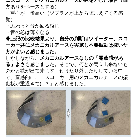
③スコーカーのメカニカルアースのみを外した場合
（両
方ありをベースとする）
・重心が一番高い（ソプラノが上から聴こえてくる感
覚）
・ふわっと音が回る感じ
・音の芯は薄くなる
◆上記の比較結果より、自分の判断はツイーター、スコ
ーカー共にメカニカルアースを実施し不要振動は抜いた
方がよいと感じました。
しかしながら、
メカニカルアースなしの「開放感があ
る」よさ
も感じました。そこで、何とか両立出来ないも
のかと欲が出て来ます。付けたり外したりしている中
で、直感的に、「スコーカー用のメカニカルアースの振
動板が重過ぎでは？」と感じました。