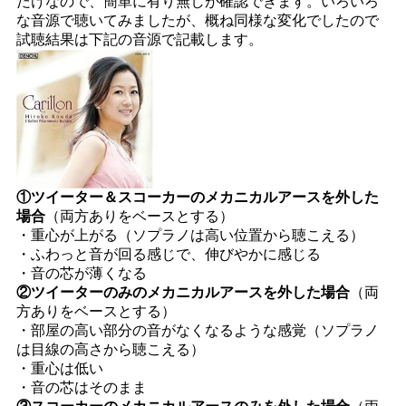
だけなので、簡単に有り無しが確認できます。いろいろ
な音源で聴いてみましたが、概ね同様な変化でしたので
試聴結果は下記の音源で記載します。
①ツイーター＆スコーカーのメカニカルアースを外した
場合
（両方ありをベースとする）
・重心が上がる（ソプラノは高い位置から聴こえる）
・ふわっと音が回る感じで、伸びやかに感じる
・音の芯が薄くなる
②ツイーターのみのメカニカルアースを外した場合
（両
方ありをベースとする）
・部屋の高い部分の音がなくなるような感覚（ソプラノ
は目線の高さから聴こえる）
・重心は低い
・音の芯はそのまま