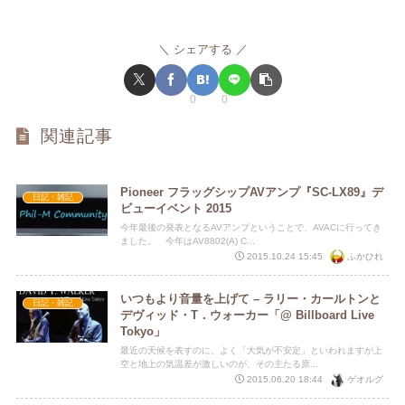
シェアする
0
0
関連記事
Pioneer フラッグシップAVアンプ『SC-LX89』デ
日記・雑記
ビューイベント 2015
今年最後の発表となるAVアンプということで、AVACに行ってき
ました。 今年はAV8802(A) C...
ふかひれ
2015.10.24 15:45
いつもより音量を上げて – ラリー・カールトンと
日記・雑記
デヴィッド・T．ウォーカー「@ Billboard Live
Tokyo」
最近の天候を表すのに、よく「大気が不安定」といわれますが上
空と地上の気温差が激しいのが、その主たる原...
ゲオルグ
2015.06.20 18:44