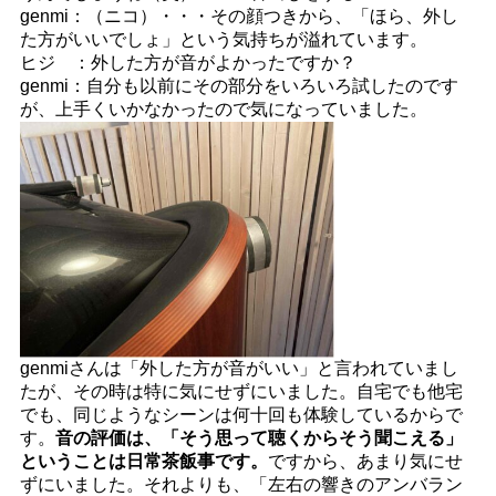
genmi：（ニコ）・・・その顔つきから、「ほら、外し
た方がいいでしょ」という気持ちが溢れています。
ヒジ ：外した方が音がよかったですか？
genmi：自分も以前にその部分をいろいろ試したのです
が、上手くいかなかったので気になっていました。
genmiさんは「外した方が音がいい」と言われていまし
たが、その時は特に気にせずにいました。自宅でも他宅
でも、同じようなシーンは何十回も体験しているからで
す。
音の評価は、「そう思って聴くからそう聞こえる」
ということは日常茶飯事です。
ですから、あまり気にせ
ずにいました。それよりも、「左右の響きのアンバラン