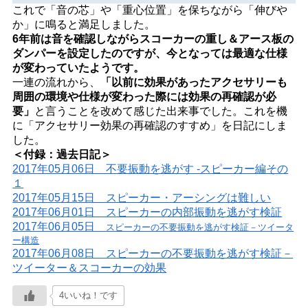
これで「音の芯」や「重心位置」を保ちながら「伸びや
か」に鳴ると満足しました。
6年前は音を確認しながらスコーカーの重し＆アース板の
ダンパーを設定したのですが、今となっては最適な仕様
が変わっていたようです。
一連の流れから、
「以前に効果があったアクセサリーも
周囲の環境や仕様が変わった際には効果の再確認が必
要」
と言うことを改めて感じた出来事でした。これを機
に「
アクセサリー効果の再確認のすすめ」を日記にしま
した。
＜付録：過去日記＞
2017年05月06日 不要振動を逃がす -スピーカー編その
１
2017年05月15日 スピーカー・アーシングは難しい
2017年06月01日 スピーカーの内部振動を逃がす検証
2017年06月05日
スピーカーの不要振動を逃がす検証－ツイータ
ー構造
2017年06月08日 スピーカーの不要振動を逃がす検証－
ツイーター＆スコーカーの効果
4いいね！です