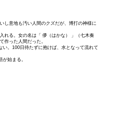
いし意地も汚い人間のクズだが、博打の神様に
入れる。女の名は「 儚（はかな） 」（七木奏
て作った人間だった。
ない。100日待たずに抱けば、水となって流れて
語が始まる。