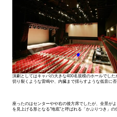
演劇としてはキャパの大きな400名規模のホールでした
切り裂くような雷鳴や、内臓まで揺らすような低音に否
座ったのはセンターやや右の後方席でしたが、全景がよ
を見上げる形となる”地底”と呼ばれる「かぶりつき」