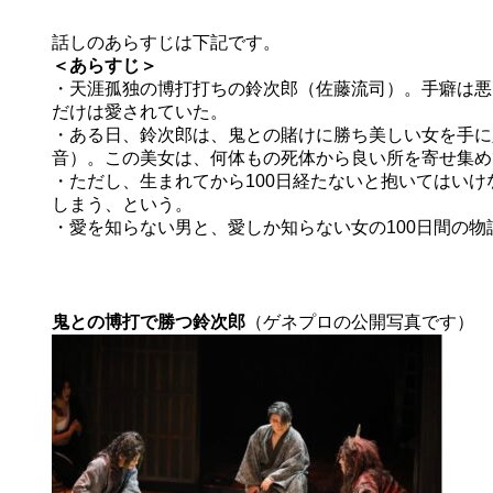
話しのあらすじは下記です。
＜あらすじ＞
・天涯孤独の博打打ちの鈴次郎（佐藤流司）。手癖は悪
だけは愛されていた。
・ある日、鈴次郎は、鬼との賭けに勝ち美しい女を手に
音）。この美女は、何体もの死体から良い所を寄せ集め
・ただし、生まれてから100日経たないと抱いてはいけ
しまう、という。
・愛を知らない男と、愛しか知らない女の100日間の物
鬼との博打で勝つ鈴次郎
（ゲネプロの公開写真です）