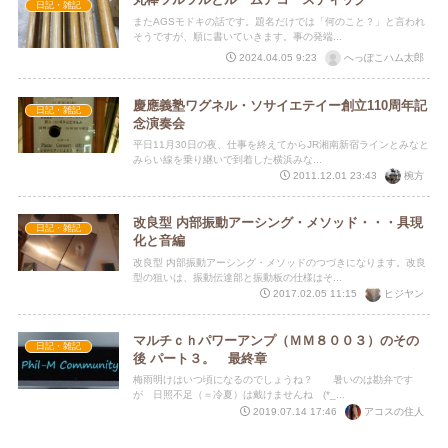
日記・雑記
またAGSモドキの話です。題名だけでは「何のこと？」と言われ
そうですが、順に書いていきます。事の発端...
へっぽこハム太郎
2024.04.05 9:23
慶應義塾ワグネル・ソサイエテイー創立110周年記
日記・雑記
念演奏会
平日11月30日の夜、仕事を終えてからJR湘南新宿ラインとみなと
みらい線を乗り継いで到着した横浜みな...
椀方
2011.12.01 23:43
改良型 内部振動アーシング・メソッド・・・具現
日記・雑記
化と音編
改良型 内部振動アーシング・メソッドのつづきになります。改良
型の狙いは、振動伝達部と振動板の仕様はそ...
ヒジヤン
2017.02.05 11:15
マルチｃｈパワーアンプ（ＭＭ８００３）のその
日記・雑記
後 パート３。 最終章
梅雨明けはいつ頃になるのでしょうね？ 暑いのは勘弁です
が 日照不足（＝冷夏）は戴けませんね (*_...
アコスの住人
2019.07.14 17:46