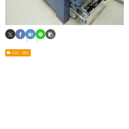
0
0
日記・雑記