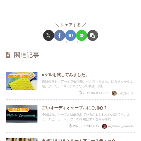
シェアする
0
0
関連記事
αゲルを試してみました。
日記・雑記
先日の赤羽ツアーオフ会の際、ベルウッドさん、にらさんからご
紹介頂いた、αGELが気になって早速、試し...
いたちょう
2015.05.23 12:32
古いオーディオケーブルにご用心？
日記・雑記
今日は古いケーブルは酸化しているかもしれないお話です。よ
く、スピーカーケーブルの末端は黒くなりがちな...
nightwish_daisuki
2020.07.23 14:47
丸棒ツルツルとルームアコースティック