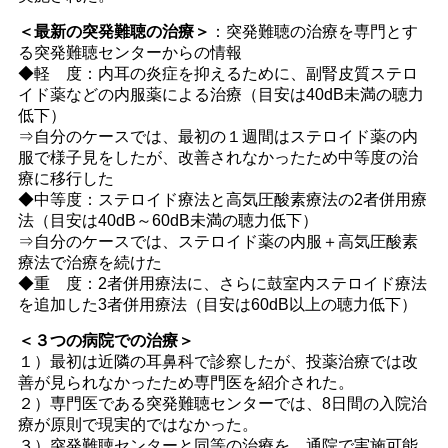
＜最新の突発難聴の治療＞
：突発難聴の治療を専門とす
る突発難聴センターからの情報
◆軽 度：内耳の炎症を抑えるために、副腎皮質ステロ
イド薬などの内服薬による治療（目安は40dB未満の聴力
低下）
⇒自分のケースでは、最初の１週間はステロイド薬の内
服で様子見をしたが、改善されなかったため中等度の治
療に移行した
◆中等度：ステロイド療法と高気圧酸素療法の2者併用療
法（目安は40dB～60dB未満の聴力低下）
⇒自分のケースでは、ステロイド薬の内服＋高気圧酸素
療法で治療を続けた
◆重 度：2者併用療法に、さらに鼓室内ステロイド療法
を追加した3者併用療法（目安は60dB以上の聴力低下）
＜３つの病院での治療＞
１）最初は近隣の耳鼻科で診察したが、投薬治療では改
善が見られなかったため専門医を紹介された。
２）専門医である突発難聴センターでは、8日間の入院治
療が原則で現実的ではなかった。
３）突発難聴センターと同等の治療を、通院で実施可能