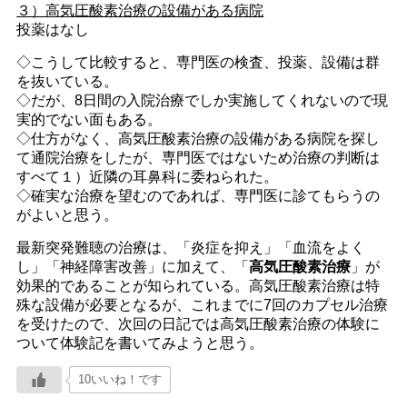
３）高気圧酸素治療の設備がある病院
投薬はなし
◇こうして比較すると、専門医の検査、投薬、設備は群
を抜いている。
◇だが、8日間の入院治療でしか実施してくれないので現
実的でない面もある。
◇仕方がなく、高気圧酸素治療の設備がある病院を探し
て通院治療をしたが、専門医ではないため治療の判断は
すべて１）近隣の耳鼻科に委ねられた。
◇確実な治療を望むのであれば、専門医に診てもらうの
がよいと思う。
最新突発難聴の治療は、「炎症を抑え」「血流をよく
し」「神経障害改善」に加えて、「
高気圧酸素治療
」が
効果的であることが知られている。高気圧酸素治療は特
殊な設備が必要となるが、これまでに7回のカプセル治療
を受けたので、次回の日記では高気圧酸素治療の体験に
ついて体験記を書いてみようと思う。
10いいね！です