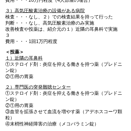
費用・・・20万円程度（4人部屋の場合）
３）高気圧酸素治療の設備がある病院
検査・・・なし、２）での検査結果を持って行った
判断・・・なし、高気圧酸素治療のみ実施
改善検査や投薬は、紹介元の１）近隣の耳鼻科で実施
３
費用・・・1回1万円程度
＜投薬＞
１）近隣の耳鼻科
①ステロイド剤：炎症を抑える働きを持つ薬（プレドニ
ン錠）
②①用の胃薬
２）専門医の突発難聴センター
①ステロイド剤：炎症を抑える働きを持つ薬（プレドニ
ン錠）
②①用の胃薬
③血管を拡張させて血流を増やす薬（アデホスコーワ顆
粒）
④末梢性神経障害の治療（メコバラミン錠）