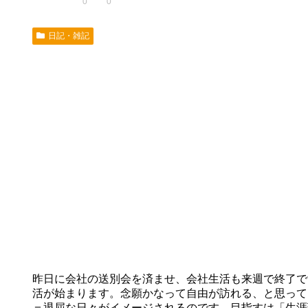
0
0
日記・雑記
昨日に会社の送別会を済ませ、会社生活も来週で終了で
活が始まります。念願かなって自由が訪れる、と思って
＝退屈な日々がイメージされるのです。目指すは「生涯