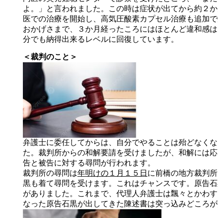
よ。」と言われました。この時は症状が出てから約２か
医での治療を開始し、高気圧酸素カプセル治療も追加で
おかげさまで、３か月経ったころにはほとんど違和感は
分でも納得出来るレベルに回復しています。
＜裁判のこと＞
弁護士に委任してからは、自分でやることは殆どなくな
た。裁判所からの和解要請を受けましたが、和解には応
告と被告に対する尋問が行われます。
裁判所の尋問は
年明けの１月１５日
に前橋の地方裁判所
黒も着て尋問を受けます。これはチャンスです。原告石
がありました。これまで、代理人弁護士は飄々とかわす
なった原告石黒が出してきた陳述書は突っ込みどころが