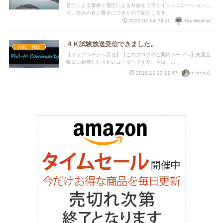
音圧による響振と電圧による共振を上手くインシュレーションし
て、好みの音と響きにできたので紹介します。...
MacWinFan
2022.07.24 23:30
４Ｋ試験放送受信できました。
日記・雑記
【トップページへ戻る】【このブログのご案内ページへ】先週金
曜日に到着した４Ｋレコーダーですが、本日、...
たかけん
2018.11.23 11:47