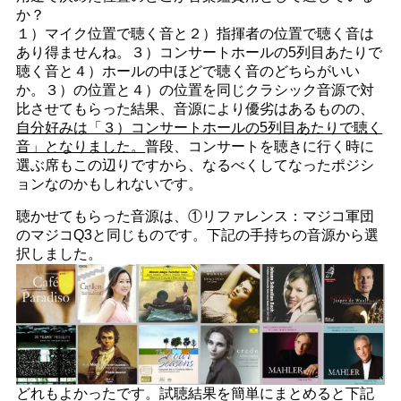
か？
１）マイク位置で聴く音と２）指揮者の位置で聴く音は
あり得ませんね。３）コンサートホールの5列目あたりで
聴く音と４）ホールの中ほどで聴く音のどちらがいい
か。３）の位置と４）の位置を同じクラシック音源で対
比させてもらった結果、音源により優劣はあるものの、
自分好みは「３）コンサートホールの5列目あたりで聴く
音」となりました。
普段、コンサートを聴きに行く時に
選ぶ席もこの辺りですから、なるべくしてなったポジシ
ョンなのかもしれないです。
聴かせてもらった音源は、①リファレンス：マジコ軍団
のマジコQ3と同じものです。下記の手持ちの音源から選
択しました。
どれもよかったです。試聴結果を簡単にまとめると下記