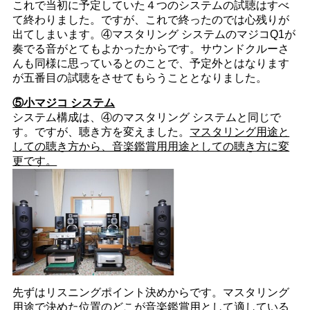
これで当初に予定していた４つのシステムの試聴はすべ
て終わりました。ですが、これで終ったのでは心残りが
出てしまいます。④マスタリング システムのマジコQ1が
奏でる音がとてもよかったからです。サウンドクルーさ
んも同様に思っているとのことで、予定外とはなります
が五番目の試聴をさせてもらうこととなりました。
⑤小マジコ システム
システム構成は、④のマスタリング システムと同じで
す。ですが、聴き方を変えました。
マスタリング用途と
しての聴き方から、音楽鑑賞用用途としての聴き方に変
更です。
先ずはリスニングポイント決めからです。マスタリング
用途で決めた位置のどこが音楽鑑賞用として適している