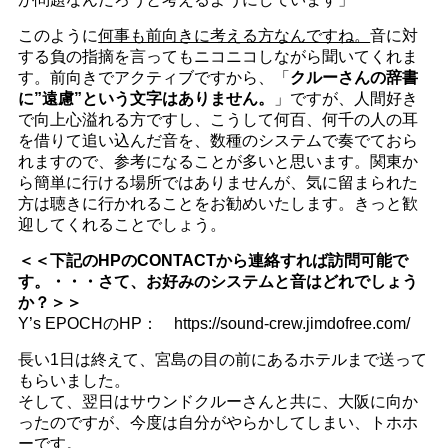
このように
何事も前向きに考える方なんですね。
音に対
する負の指摘を言ってもニコニコしながら聞いてくれま
す。前向きでアクティブですから、「
クルーさんの辞書
に”遠慮”という文字はありません。
」ですが、人間好き
で向上心溢れる方ですし、こうして何百、何千の人の耳
を借りて追い込んだ音を、数種のシステムで奏でておら
れますので、参考になることが多いと思います。関東か
ら簡単に行ける場所ではありませんが、気に留まられた
方は聴きに行かれることをお勧めいたします。きっと歓
迎してくれることでしょう。
＜＜下記のHPのCONTACTから連絡すれば訪問可能で
す。・・・さて、お好みのシステムと音はどれでしょう
か？＞＞
Y’s EPOCHのHP： https://sound-crew.jimdofree.com/
長い1日は終えて、宮島の目の前にあるホテルまで送って
もらいました。
そして、翌日はサウンドクルーさんと共に、大阪に向か
ったのですが、今度は自分がやらかしてしまい、トホホ
ーです。