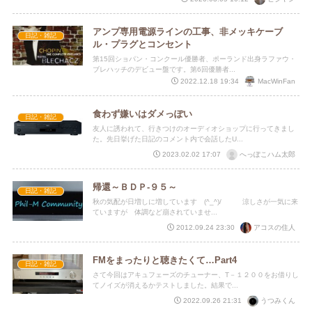
アンプ専用電源ラインの工事、非メッキケーブ
日記・雑記
ル・プラグとコンセント
第15回ショパン・コンクール優勝者、ポーランド出身ラファウ・
ブレハッチのデビュー盤です。第6回優勝者...
MacWinFan
2022.12.18 19:34
食わず嫌いはダメっぽい
日記・雑記
友人に誘われて、行きつけのオーディオショップに行ってきまし
た。先日挙げた日記のコメント内で会話したU...
へっぽこハム太郎
2023.02.02 17:07
帰還～ＢＤＰ-９５～
日記・雑記
秋の気配が日増しに増しています (^_^)/ 涼しさが一気に来
ていますが 体調など崩されていませ...
アコスの住人
2012.09.24 23:30
FMをまったりと聴きたくて…Part4
日記・雑記
さて今回はアキュフェーズのチューナー、T－１２００をお借りし
てノイズが消えるかテストしました。結果で...
うつみくん
2022.09.26 21:31