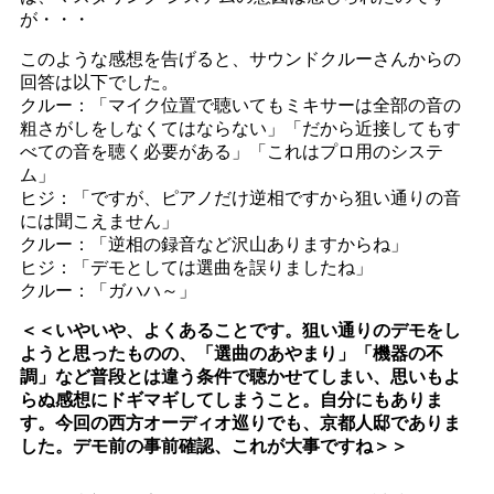
が・・・
このような感想を告げると、サウンドクルーさんからの
回答は以下でした。
クルー：「マイク位置で聴いてもミキサーは全部の音の
粗さがしをしなくてはならない」「だから近接してもす
べての音を聴く必要がある」「これはプロ用のシステ
ム」
ヒジ：「ですが、ピアノだけ逆相ですから狙い通りの音
には聞こえません」
クルー：「逆相の録音など沢山ありますからね」
ヒジ：「デモとしては選曲を誤りましたね」
クルー：「ガハハ～」
＜＜いやいや、よくあることです。狙い通りのデモをし
ようと思ったものの、「選曲のあやまり」「機器の不
調」など普段とは違う条件で聴かせてしまい、思いもよ
らぬ感想にドギマギしてしまうこと。自分にもありま
す。今回の西方オーディオ巡りでも、京都人邸でありま
した。デモ前の事前確認、これが大事ですね＞＞