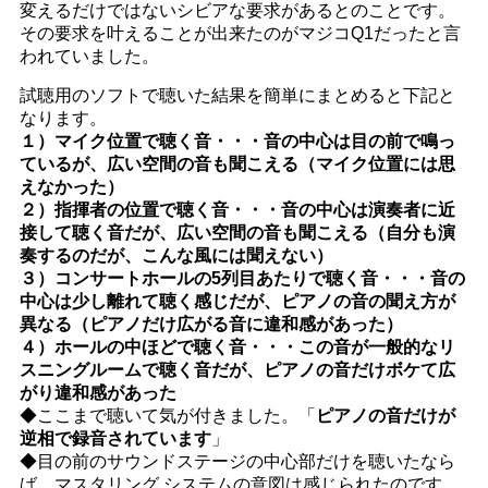
変えるだけではないシビアな要求があるとのことです。
その要求を叶えることが出来たのがマジコQ1だったと言
われていました。
試聴用のソフトで聴いた結果を簡単にまとめると下記と
なります。
１）マイク位置で聴く音・・・音の中心は目の前で鳴っ
ているが、広い空間の音も聞こえる（マイク位置には思
えなかった）
２）指揮者の位置で聴く音・・・音の中心は演奏者に近
接して聴く音だが、広い空間の音も聞こえる（自分も演
奏するのだが、こんな風には聞えない）
３）コンサートホールの5列目あたりで聴く音・・・音の
中心は少し離れて聴く感じだが、ピアノの音の聞え方が
異なる（ピアノだけ広がる音に違和感があった）
４）ホールの中ほどで聴く音・・・この音が一般的なリ
スニングルームで聴く音だが、ピアノの音だけボケて広
がり違和感があった
◆ここまで聴いて気が付きました。「
ピアノの音だけが
逆相で録音されています
」
◆目の前のサウンドステージの中心部だけを聴いたなら
ば、マスタリング システムの意図は感じられたのです