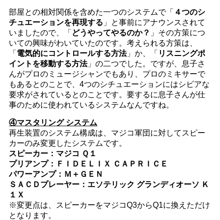
部屋との相対関係を含めた一つのシステムで「
４つのシ
チュエーションを再現する
」と事前にアナウンスされて
いましたので、「
どうやってやるのか？
」その方策につ
いての興味がわいていたのです。考えられる方策は、
「
電気的にコントロールする方法
」か、「
リスニングポ
イントを移動する方法
」の二つでした。ですが、息子さ
んがプロのミュージシャンでもあり、プロのミキサーで
もあるとのことで、4つのシチュエーションにはシビアな
要求がされているとのことです。要するに息子さんが仕
事のために使われているシステムなんですね。
④マスタリング システム
再生装置のシステム構成は、マジコ軍団に対してスピー
カーのみ変更したシステムです。
スピーカー：マジコ Ｑ１
プリアンプ：ＦＩＤＥＬＩＸ ＣＡＰＲＩＣＥ
パワーアンプ：Ｍ＋ＧＥＮ
ＳＡＣＤプレーヤー：エソテリック グランディオーソ Ｋ
１Ｘ
※変更点は、スピーカーをマジコQ3からQ1に換えただけ
となります。