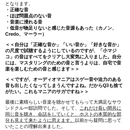
となります。
・正確な音
・ほぼ問題点のない音
・音楽に浸れる音
・低音が物足りないと感じた音源もあった（カノン、
Credo、マーラー）
＜＜自分は「正確な音か」「いい音か」「好きな音か」
の尺度で試聴するようにしているのですが、「小マジ
コ」の音はすべてをクリアし大変気に入りました。自分
には、マスタリングのための音と言うよりは、自宅で音
楽を楽しむための音と感じます＞＞
＜＜ですが、オーディオマニアはスゲー音や迫力のある
音も出したくなってしまうんですよね。だからQ3も捨て
がたい。これもマニアのサガですね＞＞
最後に素晴らしい音楽を聴かせてもらって大満足なサウ
ンドクルー邸訪問でした。そして、
これだけ長い間共に
同じ音を聴き、会話をしていくと、ホストの本質的な部
分も見えて来たように思えます。
以前から疑問に思って
いたことの理解出来ました。