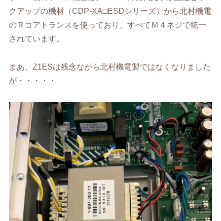
クアップの機材（CDP-XA□ESDシリーズ）から北村機電
のＲコアトランスを使っており、すべてＭ４ネジで統一
されています。
まあ、Z1ESは残念ながら北村機電製ではなくなりました
が・・・・・