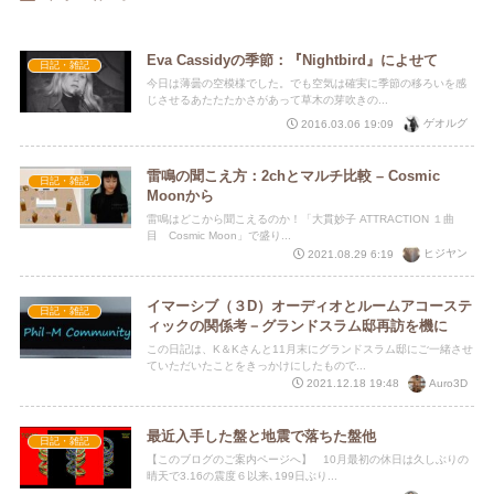
Eva Cassidyの季節：『Nightbird』によせて
日記・雑記
今日は薄曇の空模様でした。でも空気は確実に季節の移ろいを感
じさせるあたたたかさがあって草木の芽吹きの...
ゲオルグ
2016.03.06 19:09
雷鳴の聞こえ方：2chとマルチ比較 – Cosmic
日記・雑記
Moonから
雷鳴はどこから聞こえるのか！「大貫妙子 ATTRACTION １曲
目 Cosmic Moon」で盛り...
ヒジヤン
2021.08.29 6:19
イマーシブ（３D）オーディオとルームアコーステ
日記・雑記
ィックの関係考－グランドスラム邸再訪を機に
この日記は、K＆Kさんと11月末にグランドスラム邸にご一緒させ
ていただいたことをきっかけにしたもので...
Auro3D
2021.12.18 19:48
最近入手した盤と地震で落ちた盤他
日記・雑記
【このブログのご案内ページへ】 10月最初の休日は久しぶりの
晴天で3.16の震度６以来､199日ぶり...