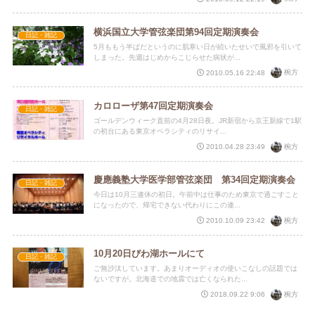
横浜国立大学管弦楽団第94回定期演奏会
日記・雑記
5月ももう半ばだというのに肌寒い日が続いたせいで風邪を引いて
しまった。先週はじめからこじらせた病状が...
椀方
2010.05.16 22:48
カロローザ第47回定期演奏会
日記・雑記
ゴールデンウィーク直前の4月28日夜。JR新宿から京王新線で1駅
の初台にある東京オペラシティのリサイ...
椀方
2010.04.28 23:49
慶應義塾大学医学部管弦楽団 第34回定期演奏会
日記・雑記
今日は10月三連休の初日。午前中は仕事のため東京で過ごすこと
になったので、帰宅できない代わりにこの連...
椀方
2010.10.09 23:42
10月20日びわ湖ホールにて
日記・雑記
ご無沙汰しています。あまりオーディオの使いこなしの話題では
ないですが。北海道での地震では亡くなられた...
椀方
2018.09.22 9:06