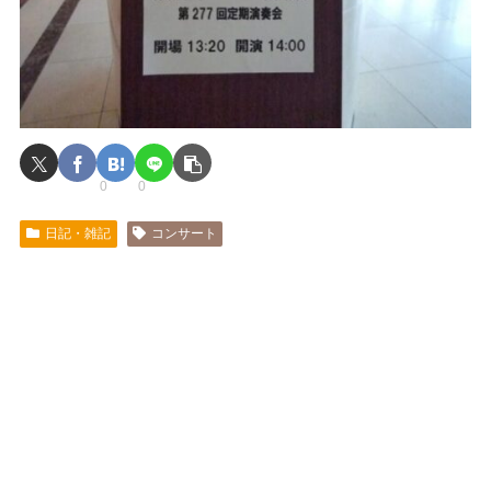
0
0
日記・雑記
コンサート