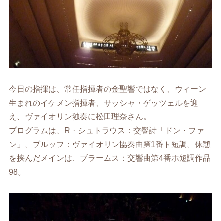
今日の指揮は、常任指揮者の金聖響ではなく、ウィーン
生まれのイケメン指揮者、サッシャ・ゲッツェルを迎
え、ヴァイオリン独奏に松田理奈さん。
プログラムは、R・シュトラウス：交響詩「ドン・ファ
ン」、ブルッフ：ヴァイオリン協奏曲第1番ト短調、休憩
を挟んだメインは、ブラームス：交響曲第4番ホ短調作品
98。