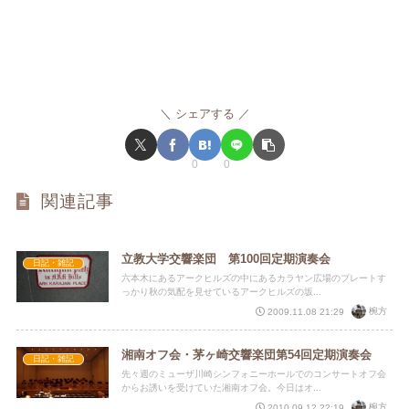
シェアする
0
0
関連記事
立教大学交響楽団 第100回定期演奏会
日記・雑記
六本木にあるアークヒルズの中にあるカラヤン広場のプレートす
っかり秋の気配を見せているアークヒルズの坂...
椀方
2009.11.08 21:29
湘南オフ会・茅ヶ崎交響楽団第54回定期演奏会
日記・雑記
先々週のミューザ川崎シンフォニーホールでのコンサートオフ会
からお誘いを受けていた湘南オフ会。今日はオ...
椀方
2010.09.12 22:19