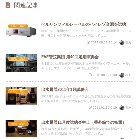
関連記事
ベルリンフィルレーベルのハイレゾ音源を試聴
日記・雑記
椀方です。年明けのユニコーンセッティングで45度配置にして以
来、安定した音楽再生にすっかり満足してし...
椀方
2017.08.23 15:14
FAF管弦楽団 第40回定期演奏会
日記・雑記
8月最後の土曜日夕方4時前のミューザ川崎シンフォニーホール。
今日はアマチュアオケ、FAF管弦楽団の第...
椀方
2010.08.29 0:00
出水電器2011年1月試聴会
日記・雑記
2011年3回目のオーデイオオフ会は出水電器さんの西蒲田試聴室
の1月試聴会。ブログの方もご覧ください...
椀方
2011.01.30 0:19
出水電器11月度試聴会中止（番外編での衝撃）
日記・雑記
台風14号が首都圏に最接近し、JR東海道線や湘南新宿ラインに運
休が出るほど風雨が強いため、予定されて...