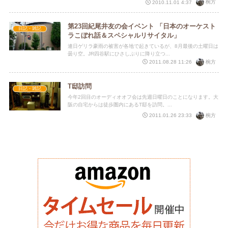
椀方
2010.11.01 4:37
第23回紀尾井友の会イベント 「日本のオーケスト
日記・雑記
ラこぼれ話＆スペシャルリサイタル」
連日ゲリラ豪雨の被害が各地で起きているが、8月最後の土曜日は
曇り空。JR四谷駅にひさしぶりに降り立つ...
椀方
2011.08.28 11:26
T邸訪問
日記・雑記
今年2回目のオーディオオフ会は先週日曜日のことになります。大
阪の自宅からは徒歩圏内にあるT邸を訪問。...
椀方
2011.01.26 23:33