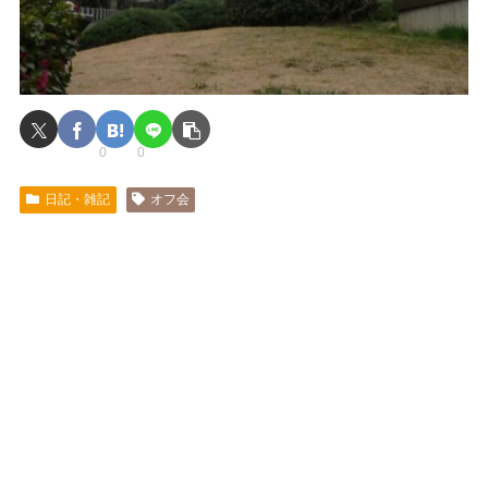
0
0
日記・雑記
オフ会