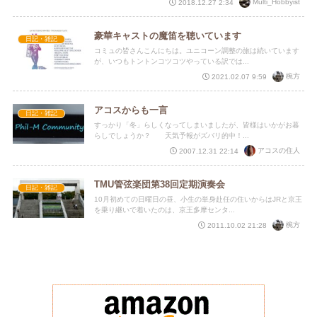
Multi_Hobbyist
2018.12.27 2:34
豪華キャストの魔笛を聴いています
日記・雑記
コミュの皆さんこんにちは。ユニコーン調整の旅は続いています
が、いつもトントンコツコツやっている訳では...
椀方
2021.02.07 9:59
アコスからも一言
日記・雑記
すっかり「冬」らしくなってしまいましたが、皆様はいかがお暮
らしでしょうか？ 天気予報がズバリ的中！...
アコスの住人
2007.12.31 22:14
TMU管弦楽団第38回定期演奏会
日記・雑記
10月初めての日曜日の昼、小生の単身赴任の住いからはJRと京王
を乗り継いで着いたのは、京王多摩センタ...
椀方
2011.10.02 21:28