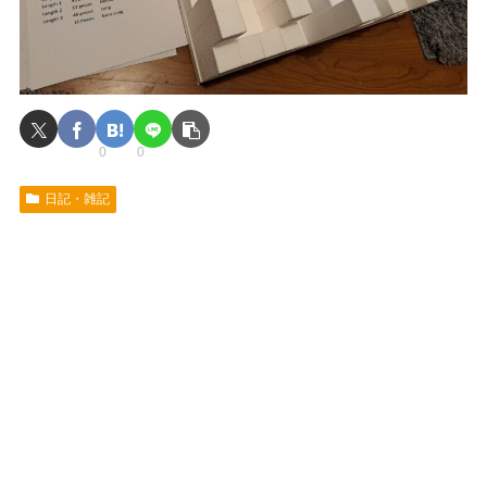
0
0
日記・雑記