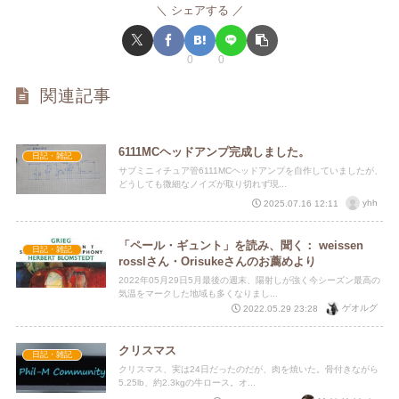
シェアする
0
0
関連記事
6111MCヘッドアンプ完成しました。
日記・雑記
サブミニィチュア管6111MCヘッドアンプを自作していましたが、
どうしても微細なノイズが取り切れず現...
yhh
2025.07.16 12:11
「ペール・ギュント」を読み、聞く： weissen
日記・雑記
rosslさん・Orisukeさんのお薦めより
2022年05月29日5月最後の週末、陽射しが強く今シーズン最高の
気温をマークした地域も多くなりまし...
ゲオルグ
2022.05.29 23:28
クリスマス
日記・雑記
クリスマス、実は24日だったのだが、肉を焼いた。骨付きながら
5.25lb、約2.3kgの牛ロース。オ...