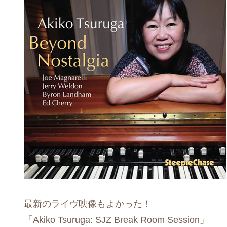
最新のライヴ映像もよかった！
「Akiko Tsuruga: SJZ Break Room Session」