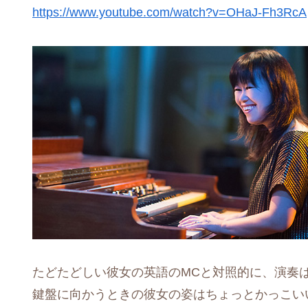
https://www.youtube.com/watch?v=OHaJ-Fh3RcA
たどたどしい彼女の英語のMCと対照的に、演奏
鍵盤に向かうときの彼女の姿はちょっとかっこい