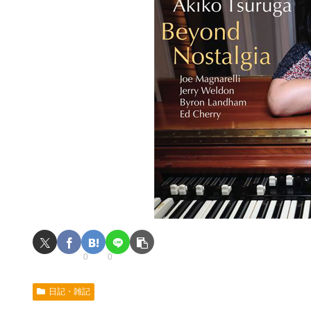
0
0
日記・雑記